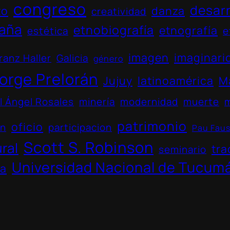
congreso
desarr
to
danza
creatividad
aña
etnobiografía
etnografía
estética
e
imagen
imaginari
ranz Haller
Galicia
género
orge Prelorán
Jujuy
latinoamérica
M
l Ángel Rosales
minería
modernidad
muerte
patrimonio
oficio
ón
participacion
Pau Fau
Scott S. Robinson
ural
tra
seminario
Universidad Nacional de Tucum
na