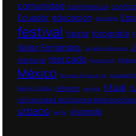
comunidad
conferencia
conflic
Ecuador
educacion
Esp
escuela
festival
fiesta
fotografía
F
J
Isidor Fernàndez
Jorgelina Barrera
mercado
memoria
Migue
migración
México
ocupaci
Nicolás Echevarría
ritual
r
religion
Reino Unido
revista
Universidad Autónoma Metropolita
urbano
vivienda
venta