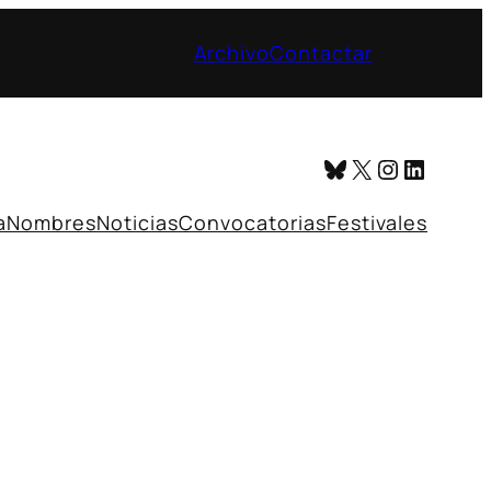
Archivo
Contactar
Bluesky
X
Instagr
Linked
a
Nombres
Noticias
Convocatorias
Festivales