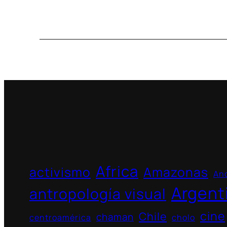
Africa
activismo
Amazonas
And
Argent
antropología visual
cine
Chile
chaman
centroamérica
cholo