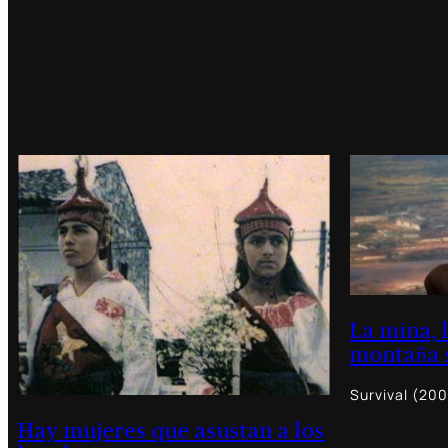
La mina, 
montaña 
Survival (200
Hay mujeres que asustan a los