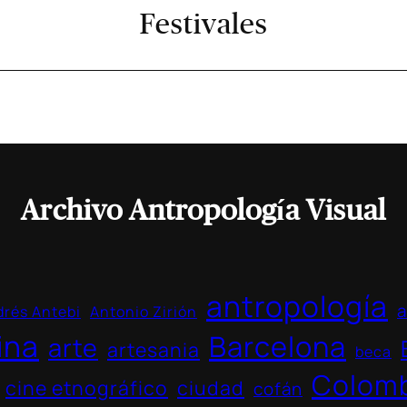
Festivales
Archivo Antropología Visual
antropología
a
rés Antebi
Antonio Zirión
ina
Barcelona
arte
artesania
beca
Colom
cine etnográfico
ciudad
cofán