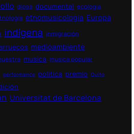
ollo
documental
diosa
ecologia
etnomusicologia
Europa
tnología
indígena
o
inmigración
medioambiente
arruecos
musica
muestra
musica popular
política
premio
s
performance
Quito
dición
án
Universitat de Barcelona