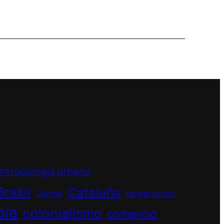
ntropología urbana
Brasil
Cataluña
Caribe
celebracion
bia
colonialismo
comercio