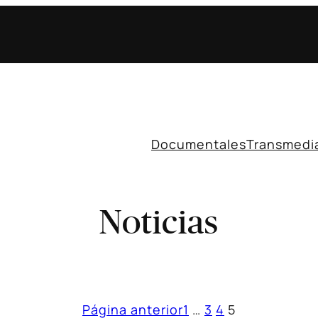
Documentales
Transmedi
Noticias
Página anterior
1
…
3
4
5