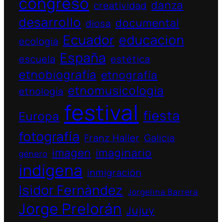
congreso
danza
creatividad
desarrollo
documental
diosa
Ecuador
educacion
ecologia
España
escuela
estética
etnobiografía
etnografía
etnomusicologia
etnología
festival
fiesta
Europa
fotografía
Franz Haller
Galicia
imagen
imaginario
género
indígena
inmigración
Isidor Fernàndez
Jorgelina Barrera
Jorge Prelorán
Jujuy