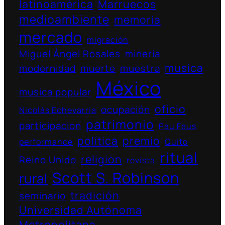
latinoamérica
Marruecos
medioambiente
memoria
mercado
migración
Miguel Ángel Rosales
minería
musica
modernidad
muerte
muestra
México
musica popular
oficio
ocupación
Nicolás Echevarría
patrimonio
participacion
Pau Faus
política
premio
performance
Quito
ritual
religion
Reino Unido
revista
Scott S. Robinson
rural
tradición
seminario
Universidad Autónoma
Metropolitana