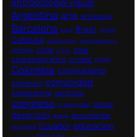
antropología visual
Argentina
arte
artesania
Barcelona
Brasil
beca
Caribe
Cataluña
celebracion
centroamérica
cine
Chile
chaman
cholo
cine etnográfico
ciudad
cofán
Colombia
colonialismo
comunidad
comercio
conferencia
conflicto
congreso
danza
creatividad
desarrollo
documental
diosa
Ecuador
educacion
ecologia
España