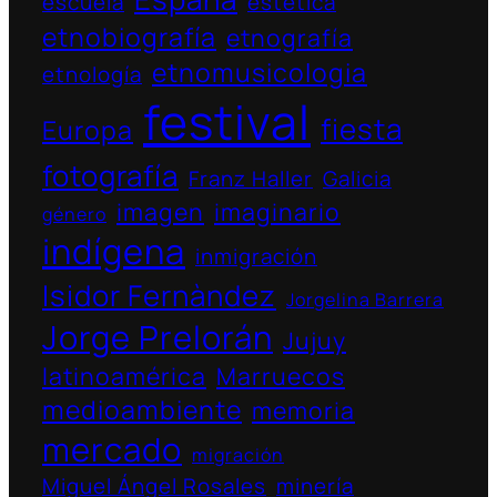
escuela
estética
etnobiografía
etnografía
etnomusicologia
etnología
festival
fiesta
Europa
fotografía
Franz Haller
Galicia
imagen
imaginario
género
indígena
inmigración
Isidor Fernàndez
Jorgelina Barrera
Jorge Prelorán
Jujuy
latinoamérica
Marruecos
medioambiente
memoria
mercado
migración
Miguel Ángel Rosales
minería