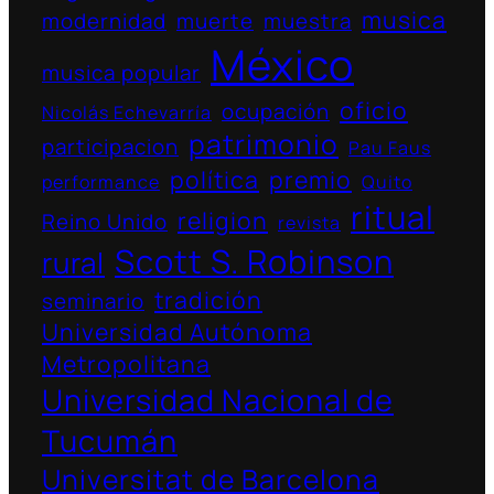
musica
modernidad
muerte
muestra
México
musica popular
oficio
ocupación
Nicolás Echevarría
patrimonio
participacion
Pau Faus
política
premio
performance
Quito
ritual
religion
Reino Unido
revista
Scott S. Robinson
rural
tradición
seminario
Universidad Autónoma
Metropolitana
Universidad Nacional de
Tucumán
Universitat de Barcelona