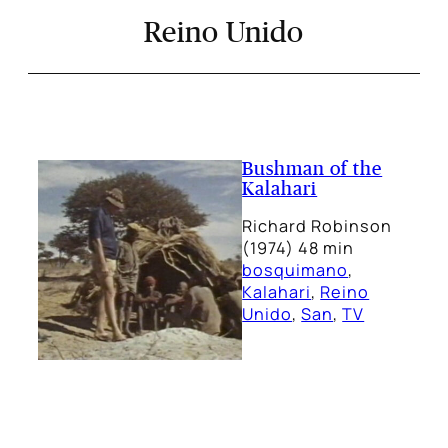
Reino Unido
Bushman of the
Kalahari
Richard Robinson
(1974) 48 min
bosquimano
, 
Kalahari
, 
Reino
Unido
, 
San
, 
TV