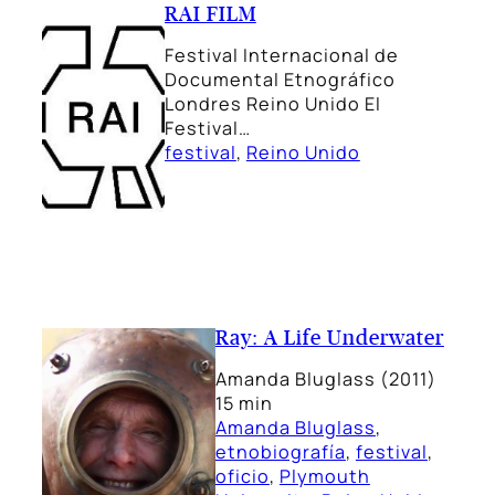
RAI FILM
Festival Internacional de
Documental Etnográfico
Londres Reino Unido El
Festival…
festival
, 
Reino Unido
Ray: A Life Underwater
Amanda Bluglass (2011)
15 min
Amanda Bluglass
, 
etnobiografía
, 
festival
, 
oficio
, 
Plymouth