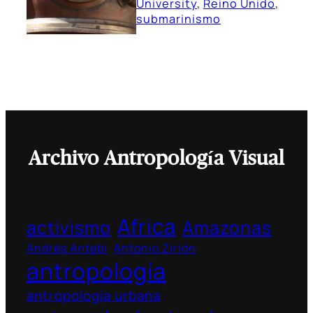
University
, 
Reino Unido
, 
submarinismo
Archivo Antropología Visual
Africa
activismo
Amazonas
Andrés Antebi
Antonio Zirión
antropología
antropología urbana