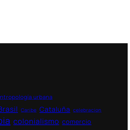
ntropología urbana
Brasil
Cataluña
Caribe
celebracion
bia
colonialismo
comercio