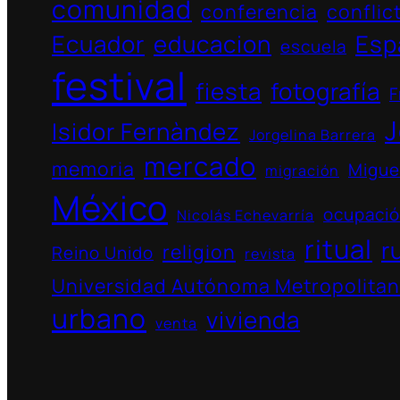
comunidad
conferencia
conflic
Ecuador
educacion
Esp
escuela
festival
fiesta
fotografía
F
J
Isidor Fernàndez
Jorgelina Barrera
mercado
memoria
Migue
migración
México
ocupaci
Nicolás Echevarría
ritual
r
religion
Reino Unido
revista
Universidad Autónoma Metropolita
urbano
vivienda
venta