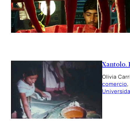
Xantolo. 
Olivia Car
comercio
,
Universid