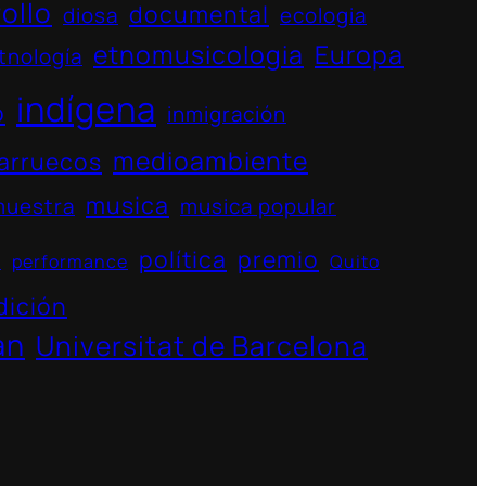
ollo
documental
diosa
ecologia
etnomusicologia
Europa
tnología
indígena
o
inmigración
medioambiente
arruecos
musica
muestra
musica popular
política
premio
s
performance
Quito
dición
án
Universitat de Barcelona