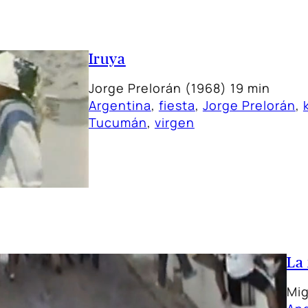
Iruya
Jorge Prelorán (1968) 19 min
Argentina
, 
fiesta
, 
Jorge Prelorán
, 
Tucumán
, 
virgen
La
Mig