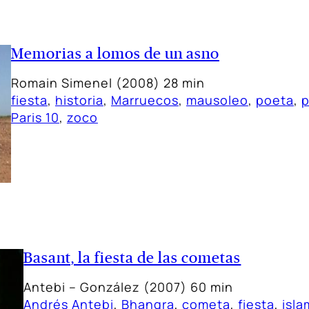
Memorias a lomos de un asno
Romain Simenel (2008) 28 min
fiesta
, 
historia
, 
Marruecos
, 
mausoleo
, 
poeta
, 
p
Paris 10
, 
zoco
Basant, la fiesta de las cometas
Antebi – González (2007) 60 min
Andrés Antebi
, 
Bhangra
, 
cometa
, 
fiesta
, 
isla