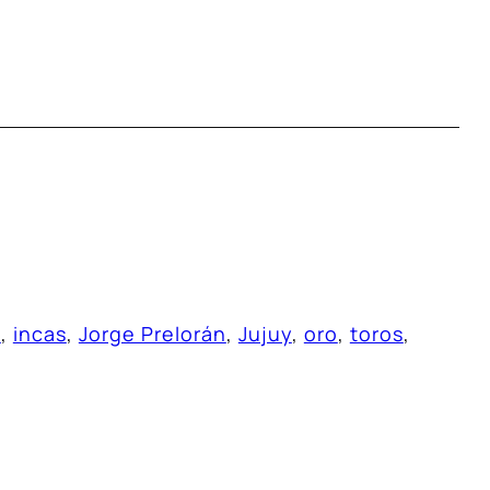
a
, 
incas
, 
Jorge Prelorán
, 
Jujuy
, 
oro
, 
toros
, 