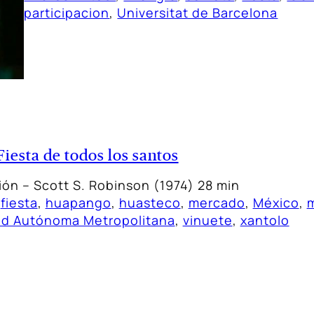
participacion
, 
Universitat de Barcelona
Fiesta de todos los santos
rión – Scott S. Robinson (1974) 28 min
 
fiesta
, 
huapango
, 
huasteco
, 
mercado
, 
México
, 
ad Autónoma Metropolitana
, 
vinuete
, 
xantolo