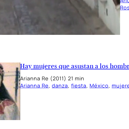
And
Ros
Hay mujeres que asustan a los homb
Arianna Re (2011) 21 min
Arianna Re
, 
danza
, 
fiesta
, 
México
, 
mujer