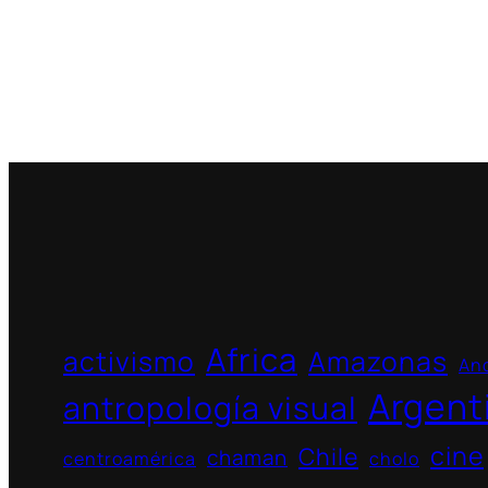
Africa
activismo
Amazonas
And
Argent
antropología visual
cine
Chile
chaman
centroamérica
cholo