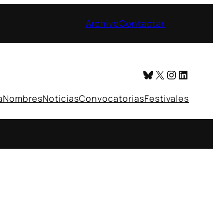
Archivo
Contactar
Bluesky
X
Instagr
Linked
a
Nombres
Noticias
Convocatorias
Festivales