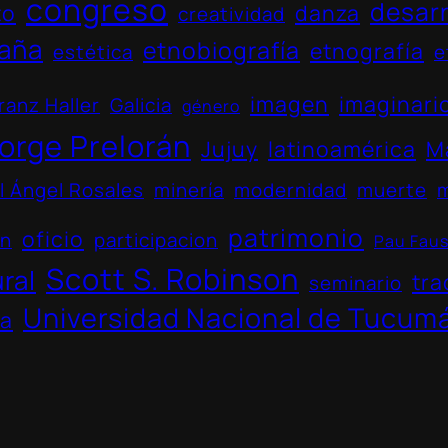
congreso
desarr
to
danza
creatividad
aña
etnobiografía
etnografía
estética
e
imagen
imaginari
ranz Haller
Galicia
género
orge Prelorán
Jujuy
latinoamérica
M
l Ángel Rosales
minería
modernidad
muerte
patrimonio
oficio
ón
participacion
Pau Fau
Scott S. Robinson
ural
tra
seminario
Universidad Nacional de Tucum
na