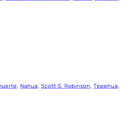
muerte
, 
Nahua
, 
Scott S. Robinson
, 
Tepehua
, 