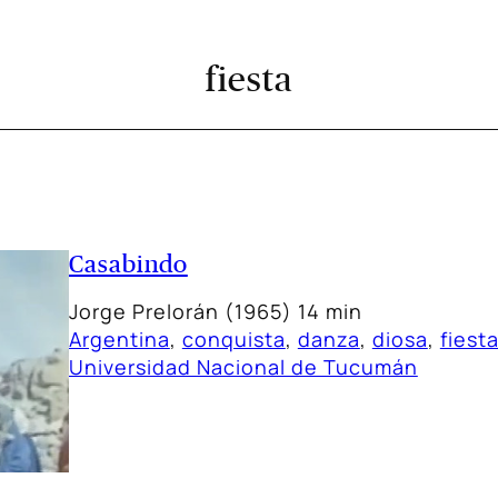
fiesta
Casabindo
Jorge Prelorán (1965) 14 min
Argentina
, 
conquista
, 
danza
, 
diosa
, 
fiest
Universidad Nacional de Tucumán