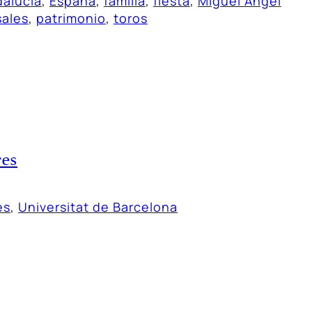
alucía
, 
España
, 
familia
, 
fiesta
, 
Miguel Ángel
ales
, 
patrimonio
, 
toros
res
es
, 
Universitat de Barcelona