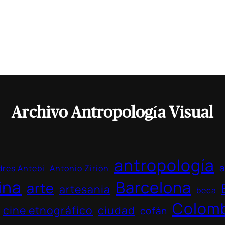
Archivo Antropología Visual
antropología
a
rés Antebi
Antonio Zirión
ina
Barcelona
arte
artesania
beca
Colom
cine etnográfico
ciudad
cofán