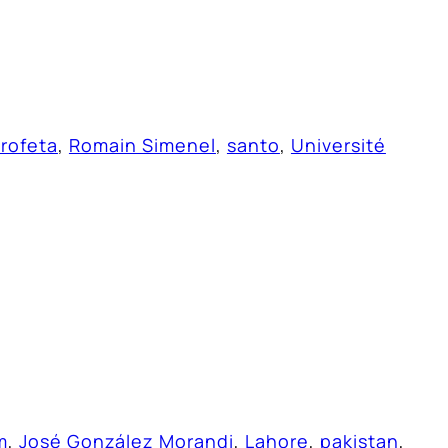
rofeta
, 
Romain Simenel
, 
santo
, 
Université
m
, 
José González Morandi
, 
Lahore
, 
pakistan
, 