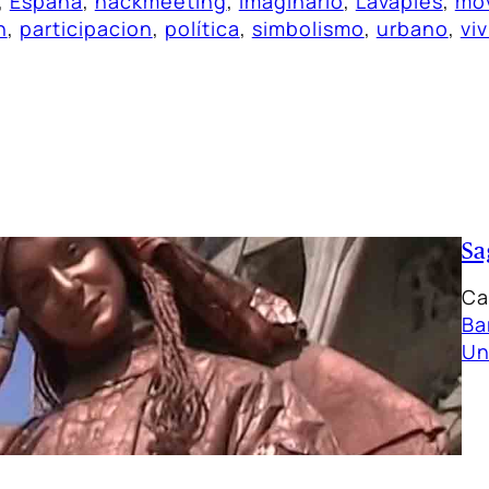
, 
España
, 
hackmeeting
, 
imaginario
, 
Lavapiés
, 
mov
n
, 
participacion
, 
política
, 
simbolismo
, 
urbano
, 
vi
Sa
Ca
Ba
Un