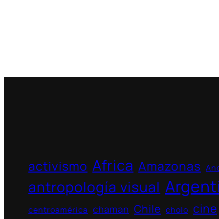
Africa
activismo
Amazonas
And
Argent
antropología visual
cine
Chile
chaman
centroamérica
cholo