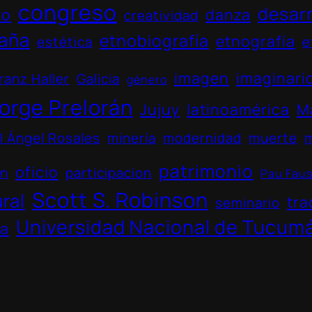
congreso
desarr
to
danza
creatividad
aña
etnobiografía
etnografía
estética
e
imagen
imaginari
ranz Haller
Galicia
género
orge Prelorán
Jujuy
latinoamérica
M
l Ángel Rosales
minería
modernidad
muerte
patrimonio
oficio
ón
participacion
Pau Fau
Scott S. Robinson
ural
tra
seminario
Universidad Nacional de Tucum
na