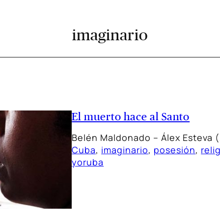
imaginario
El muerto hace al Santo
Belén Maldonado – Álex Esteva (
Cuba
, 
imaginario
, 
posesión
, 
reli
yoruba