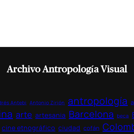
Archivo Antropología Visual
antropología
a
rés Antebi
Antonio Zirión
ina
Barcelona
arte
artesania
beca
Colom
cine etnográfico
ciudad
cofán