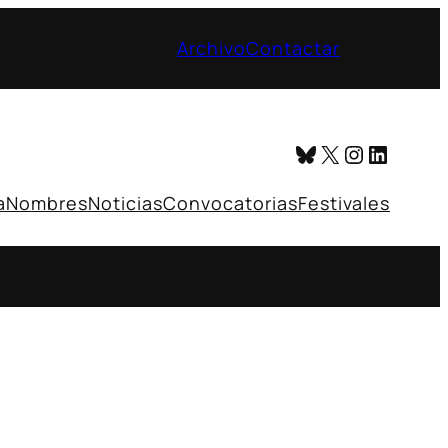
Archivo
Contactar
Bluesky
X
Instagr
Linked
a
Nombres
Noticias
Convocatorias
Festivales