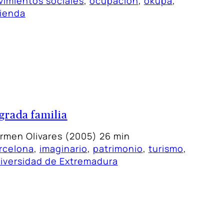
imientos sociales
, 
ocupación
, 
okupa
, 
vienda
grada familia
rmen Olivares (2005) 26 min
rcelona
, 
imaginario
, 
patrimonio
, 
turismo
, 
iversidad de Extremadura