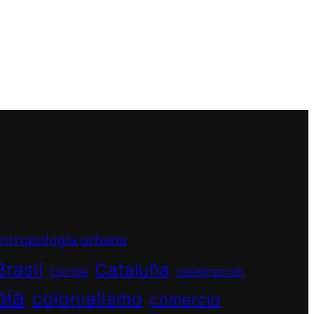
ntropología urbana
Brasil
Cataluña
Caribe
celebracion
bia
colonialismo
comercio