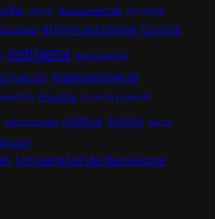
ollo
documental
diosa
ecologia
etnomusicologia
Europa
tnología
indígena
o
inmigración
medioambiente
arruecos
musica
muestra
musica popular
política
premio
s
performance
Quito
dición
án
Universitat de Barcelona