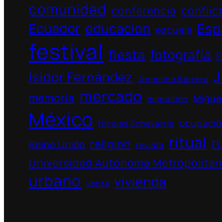
comunidad
conferencia
conflic
Ecuador
educacion
Esp
escuela
festival
fiesta
fotografía
F
J
Isidor Fernàndez
Jorgelina Barrera
mercado
memoria
Migue
migración
México
ocupaci
Nicolás Echevarría
ritual
r
religion
Reino Unido
revista
Universidad Autónoma Metropolita
urbano
vivienda
venta