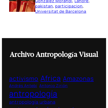
González Morandi
, 
Lahore
, 
pakistan
, 
participacion
, 
Universitat de Barcelona
Archivo Antropología Visual
Africa
activismo
Amazonas
Andrés Antebi
Antonio Zirión
antropología
antropología urbana