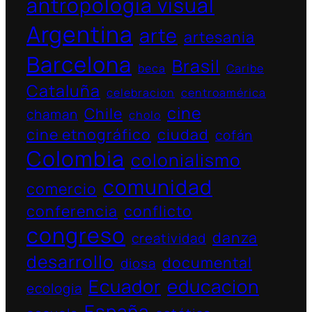
antropología visual
Argentina
arte
artesania
Barcelona
Brasil
beca
Caribe
Cataluña
celebracion
centroamérica
cine
Chile
chaman
cholo
cine etnográfico
ciudad
cofán
Colombia
colonialismo
comunidad
comercio
conferencia
conflicto
congreso
danza
creatividad
desarrollo
documental
diosa
Ecuador
educacion
ecologia
España