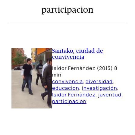
participacion
Santako, ciudad de
convivencia
Isidor Fernàndez (2013) 8
min
convivencia
, 
diversidad
, 
educacion
, 
investigación
, 
Isidor Fernàndez
, 
juventud
, 
participacion