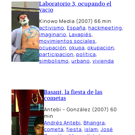
Laboratorio 3, ocupando el
vacío
Kinowo Media (2007) 66 min
activismo
, 
España
, 
hackmeeting
, 
imaginario
, 
Lavapiés
, 
movimientos sociales
, 
ocupación
, 
okupa
, 
okupacion
, 
participacion
, 
política
, 
simbolismo
, 
urbano
, 
vivienda
Basant, la fiesta de las
cometas
Antebi – González (2007) 60
min
Andrés Antebi
, 
Bhangra
, 
cometa
, 
fiesta
, 
islam
, 
José