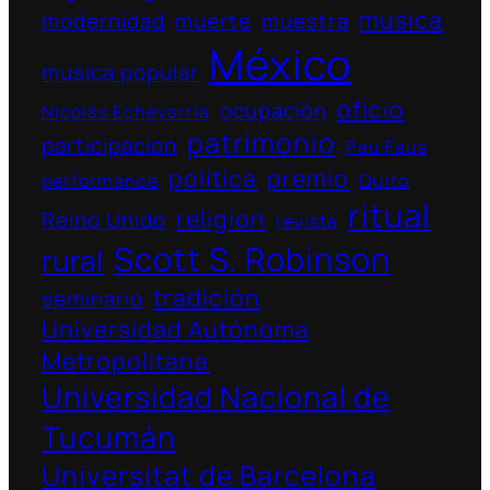
musica
modernidad
muerte
muestra
México
musica popular
oficio
ocupación
Nicolás Echevarría
patrimonio
participacion
Pau Faus
política
premio
performance
Quito
ritual
religion
Reino Unido
revista
Scott S. Robinson
rural
tradición
seminario
Universidad Autónoma
Metropolitana
Universidad Nacional de
Tucumán
Universitat de Barcelona