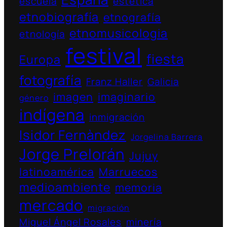
escuela
estética
etnobiografía
etnografía
etnomusicologia
etnología
festival
fiesta
Europa
fotografía
Franz Haller
Galicia
imagen
imaginario
género
indígena
inmigración
Isidor Fernàndez
Jorgelina Barrera
Jorge Prelorán
Jujuy
latinoamérica
Marruecos
medioambiente
memoria
mercado
migración
Miguel Ángel Rosales
minería