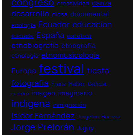
congreso
danza
creatividad
desarrollo
documental
diosa
Ecuador
educacion
ecologia
España
escuela
estética
etnobiografía
etnografía
etnomusicologia
etnología
festival
fiesta
Europa
fotografía
Franz Haller
Galicia
imagen
imaginario
género
indígena
inmigración
Isidor Fernàndez
Jorgelina Barrera
Jorge Prelorán
Jujuy