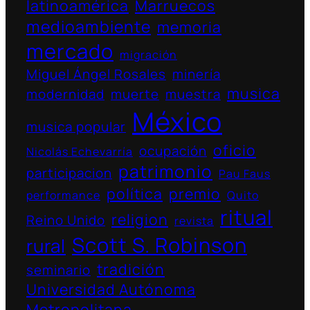
latinoamérica
Marruecos
medioambiente
memoria
mercado
migración
Miguel Ángel Rosales
minería
musica
modernidad
muerte
muestra
México
musica popular
oficio
ocupación
Nicolás Echevarría
patrimonio
participacion
Pau Faus
política
premio
performance
Quito
ritual
religion
Reino Unido
revista
Scott S. Robinson
rural
tradición
seminario
Universidad Autónoma
Metropolitana