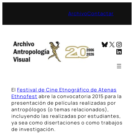
Saltar
al
Archivo
Contactar
contenido
Bluesky
X
Inst
Linke
El
Festival de Cine Etnográfico de Atenas
Ethnofest
abre la convocatoria 2015 para la
presentación de películas realizadas por
antropólogos (o temas relacionados),
incluyendo las realizadas por estudiantes,
ya sea como disertaciones o como trabajos
de investigación.