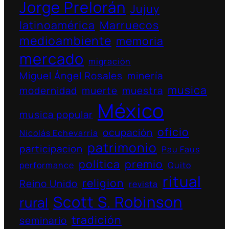
Jorge Prelorán
Jujuy
latinoamérica
Marruecos
medioambiente
memoria
mercado
migración
Miguel Ángel Rosales
minería
musica
modernidad
muerte
muestra
México
musica popular
oficio
ocupación
Nicolás Echevarría
patrimonio
participacion
Pau Faus
política
premio
performance
Quito
ritual
religion
Reino Unido
revista
Scott S. Robinson
rural
tradición
seminario