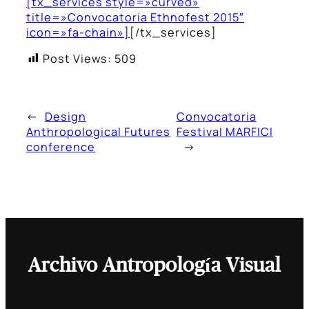
[tx_services style=»curved»
title=»Convocatoría Ethnofest 2015″
icon=»fa-chain»]
[/tx_services]
Post Views:
509
←
Design
Convocatoria
Anthropological Futures
Festival MARFICI
conference
→
Archivo Antropología Visual