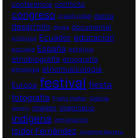
conferencia
conflicto
congreso
danza
creatividad
desarrollo
documental
diosa
Ecuador
educacion
ecologia
España
escuela
estética
etnobiografía
etnografía
etnomusicologia
etnología
festival
fiesta
Europa
fotografía
Franz Haller
Galicia
imagen
imaginario
género
indígena
inmigración
Isidor Fernàndez
Jorgelina Barrera