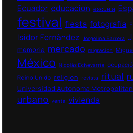
Ecuador
educacion
Esp
escuela
festival
fiesta
fotografía
F
J
Isidor Fernàndez
Jorgelina Barrera
mercado
memoria
Migue
migración
México
ocupaci
Nicolás Echevarría
ritual
r
religion
Reino Unido
revista
Universidad Autónoma Metropolita
urbano
vivienda
venta