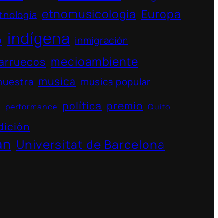
etnomusicologia
Europa
tnología
indígena
o
inmigración
medioambiente
arruecos
musica
muestra
musica popular
política
premio
s
performance
Quito
dición
án
Universitat de Barcelona