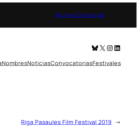
Archivo
Contactar
Bluesky
X
Instagr
Linked
a
Nombres
Noticias
Convocatorias
Festivales
Riga Pasaules Film Festival 2019
→