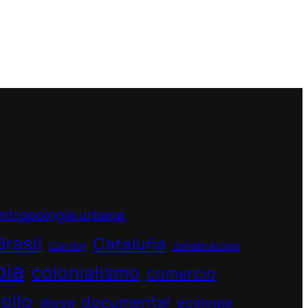
ntropología urbana
Brasil
Cataluña
Caribe
celebracion
bia
colonialismo
comercio
ollo
documental
diosa
ecologia