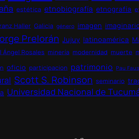
aña
etnobiografía
etnografía
estética
e
imagen
imaginari
ranz Haller
Galicia
género
orge Prelorán
Jujuy
latinoamérica
M
l Ángel Rosales
minería
modernidad
muerte
patrimonio
oficio
ón
participacion
Pau Fau
Scott S. Robinson
ural
tra
seminario
Universidad Nacional de Tucum
na