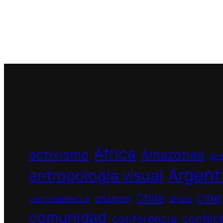
Africa
activismo
Amazonas
And
Argent
antropología visual
cine
Chile
chaman
centroamérica
cholo
comunidad
conferencia
conflic