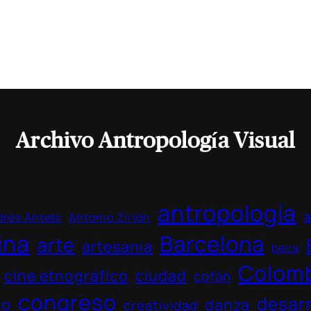
Archivo Antropología Visual
antropología
a
rés Antebi
Antonio Zirión
ina
Barcelona
arte
artesania
beca
Colom
cine etnográfico
ciudad
cofán
congreso
desarr
to
danza
creatividad