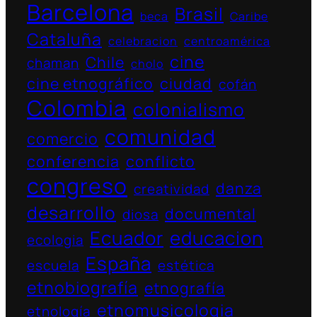
Barcelona
Brasil
beca
Caribe
Cataluña
celebracion
centroamérica
cine
Chile
chaman
cholo
cine etnográfico
ciudad
cofán
Colombia
colonialismo
comunidad
comercio
conferencia
conflicto
congreso
danza
creatividad
desarrollo
documental
diosa
Ecuador
educacion
ecologia
España
escuela
estética
etnobiografía
etnografía
etnomusicologia
etnología