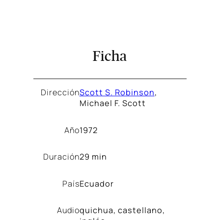
Ficha
Dirección
Scott S. Robinson
,
Michael F. Scott
Año
1972
Duración
29 min
País
Ecuador
Audio
quichua, castellano,