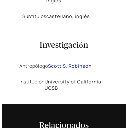
inglés
Subtítulos
castellano, inglés
Investigación
Antropólogo
Scott S. Robinson
Institución
University of California –
UCSB
Relacionados