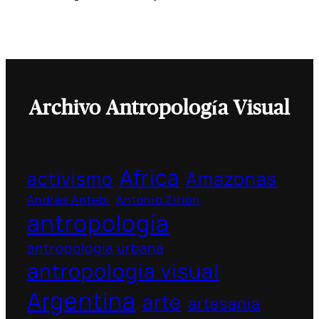
Archivo Antropología Visual
Africa
activismo
Amazonas
Andrés Antebi
Antonio Zirión
antropología
antropología urbana
antropología visual
Argentina
arte
artesania