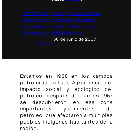
Amazonas
cofán
colonialismo
desarrollo
ecologia
Ecuador
quechuas
Scott S. Robinson
University of California
30 de junio de 2007
Archivo
Estamos en 1968 en los campos
petroleros de Lago Agrio, inicio del
impacto social y ecológico del
petróleo, después de que en 1957
se descubrieron en esa zona
importantes yacimientos de
petroleo, que afectaron a múltiples
pueblos indígenas habitantes de la
región.