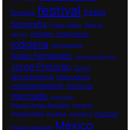
festival
fiesta
Europa
fotografía
Franz Haller
Galicia
imagen
imaginario
género
indígena
inmigración
Isidor Fernàndez
Jorgelina Barrera
Jorge Prelorán
Jujuy
latinoamérica
Marruecos
medioambiente
memoria
mercado
migración
Miguel Ángel Rosales
minería
musica
modernidad
muerte
muestra
México
musica popular