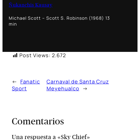
Ñukanchis Kausay
Michael Scott – Scott S. Robinson (1968) 13
min
Post Views:
2.672
←
Fanatic
Carnaval de Santa Cruz
Sport
Meyehualco
→
Comentarios
Una respuesta a «Sky Chief»