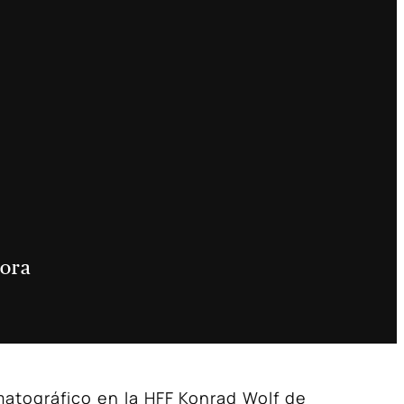
ora
matográfico en la HFF Konrad Wolf de