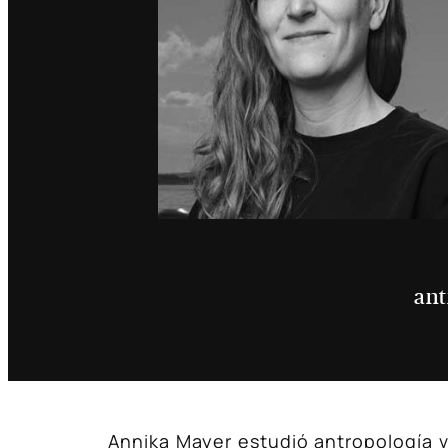
ant
Annika Mayer estudió antropología v