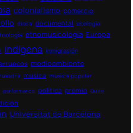
bia
colonialismo
comercio
ollo
documental
diosa
ecologia
etnomusicologia
Europa
tnología
indígena
o
inmigración
medioambiente
arruecos
musica
muestra
musica popular
política
premio
s
performance
Quito
dición
án
Universitat de Barcelona