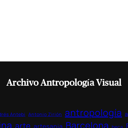
Archivo Antropología Visual
antropología
a
rés Antebi
Antonio Zirión
ina
Barcelona
arte
artesania
beca