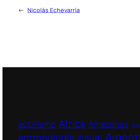
←
Nicolás Echevarría
Africa
activismo
Amazonas
And
Argent
antropología visual