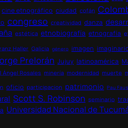
Colom
cine etnográfico
ciudad
cofán
congreso
desarr
to
danza
creatividad
aña
etnobiografía
etnografía
estética
e
imagen
imaginari
ranz Haller
Galicia
género
orge Prelorán
Jujuy
latinoamérica
M
l Ángel Rosales
minería
modernidad
muerte
patrimonio
oficio
ón
participacion
Pau Fau
Scott S. Robinson
ural
tra
seminario
Universidad Nacional de Tucum
na