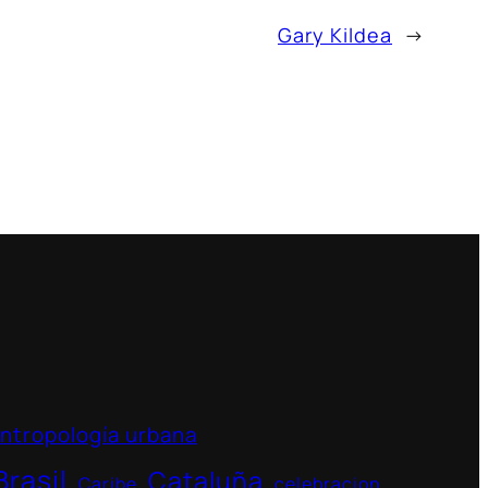
Gary Kildea
→
ntropología urbana
Brasil
Cataluña
Caribe
celebracion