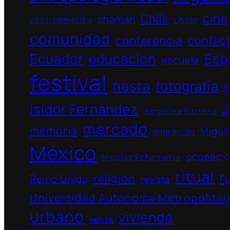
cine
Chile
chaman
centroamérica
cholo
comunidad
conferencia
conflic
Ecuador
educacion
Esp
escuela
festival
fiesta
fotografía
F
J
Isidor Fernàndez
Jorgelina Barrera
mercado
memoria
Migue
migración
México
ocupaci
Nicolás Echevarría
ritual
r
religion
Reino Unido
revista
Universidad Autónoma Metropolita
urbano
vivienda
venta