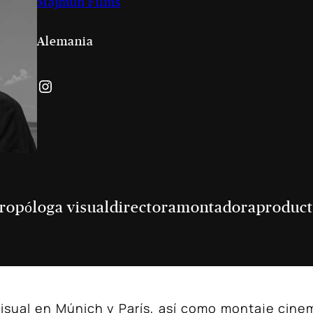
Majmun Films
Alemania
Instagram
ropóloga visual
directora
montadora
product
isual en Múnich y París, así como montaje cine