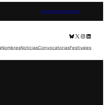
Archivo
Contactar
Bluesky
X
Instagr
Linked
a
Nombres
Noticias
Convocatorias
Festivales