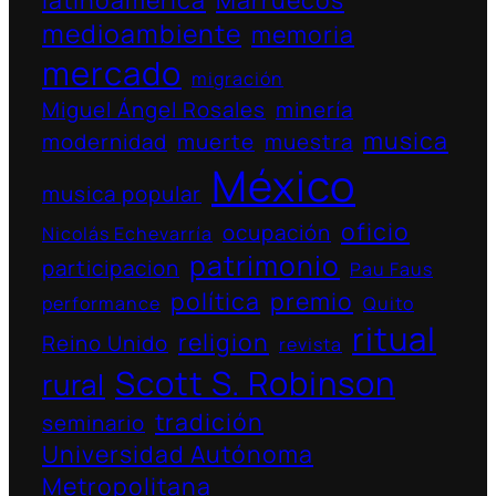
medioambiente
memoria
mercado
migración
Miguel Ángel Rosales
minería
musica
modernidad
muerte
muestra
México
musica popular
oficio
ocupación
Nicolás Echevarría
patrimonio
participacion
Pau Faus
política
premio
performance
Quito
ritual
religion
Reino Unido
revista
Scott S. Robinson
rural
tradición
seminario
Universidad Autónoma
Metropolitana