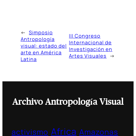
←
Simposio
III Congreso
Antropología
Internacional de
visual: estado del
Investigación en
arte en América
Artes Visuales
→
Latina
Archivo Antropología Visual
Africa
activismo
Amazonas