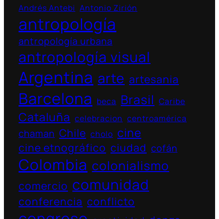
Andrés Antebi
Antonio Zirión
antropología
antropología urbana
antropología visual
Argentina
arte
artesania
Barcelona
Brasil
beca
Caribe
Cataluña
celebracion
centroamérica
cine
Chile
chaman
cholo
cine etnográfico
ciudad
cofán
Colombia
colonialismo
comunidad
comercio
conferencia
conflicto
congreso