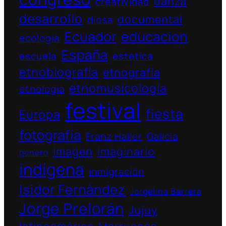
danza
creatividad
desarrollo
documental
diosa
Ecuador
educacion
ecologia
España
escuela
estética
etnobiografía
etnografía
etnomusicologia
etnología
festival
fiesta
Europa
fotografía
Franz Haller
Galicia
imagen
imaginario
género
indígena
inmigración
Isidor Fernàndez
Jorgelina Barrera
Jorge Prelorán
Jujuy
latinoamérica
Marruecos