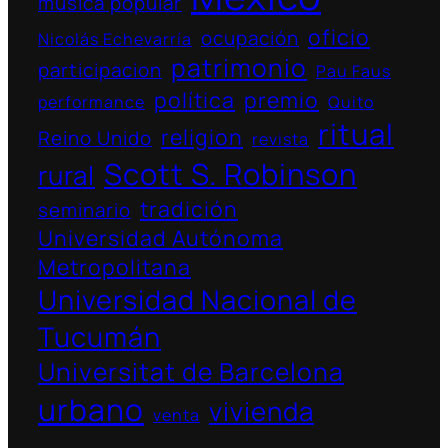
musica popular
oficio
ocupación
Nicolás Echevarría
patrimonio
participacion
Pau Faus
política
premio
performance
Quito
ritual
religion
Reino Unido
revista
Scott S. Robinson
rural
tradición
seminario
Universidad Autónoma
Metropolitana
Universidad Nacional de
Tucumán
Universitat de Barcelona
urbano
vivienda
venta