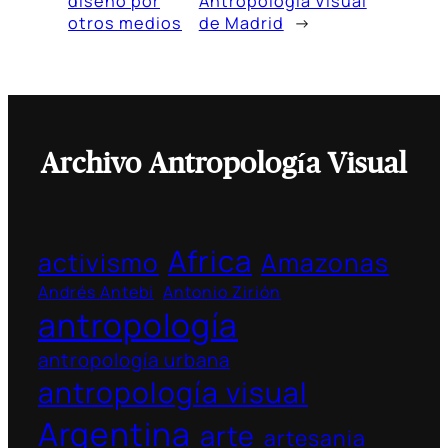
diseño por
Antropología Visual
otros medios
de Madrid
→
Archivo Antropología Visual
Africa
activismo
Amazonas
Andrés Antebi
Antonio Zirión
antropología
antropología urbana
antropología visual
Argentina
arte
artesania