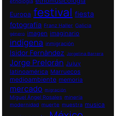
etnomusicologia
etnología
festival
fiesta
Europa
fotografía
Franz Haller
Galicia
imagen
imaginario
género
indígena
inmigración
Isidor Fernàndez
Jorgelina Barrera
Jorge Prelorán
Jujuy
latinoamérica
Marruecos
medioambiente
memoria
mercado
migración
Miguel Ángel Rosales
minería
musica
modernidad
muerte
muestra
México