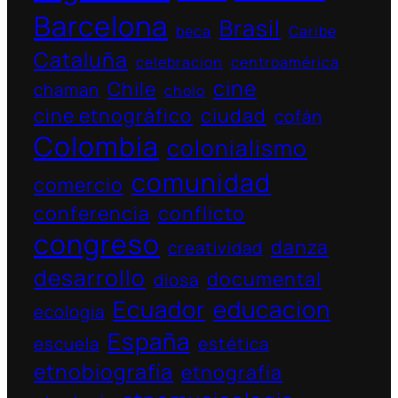
Barcelona
Brasil
beca
Caribe
Cataluña
celebracion
centroamérica
cine
Chile
chaman
cholo
cine etnográfico
ciudad
cofán
Colombia
colonialismo
comunidad
comercio
conferencia
conflicto
congreso
danza
creatividad
desarrollo
documental
diosa
Ecuador
educacion
ecologia
España
escuela
estética
etnobiografía
etnografía