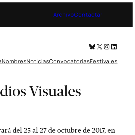
Archivo
Contactar
Bluesky
X
Instagr
Linked
a
Nombres
Noticias
Convocatorias
Festivales
dios Visuales
rá del 25 al 27 de octubre de 2017, en