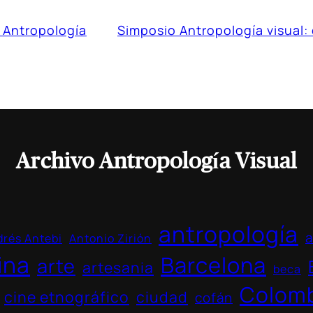
 Antropología
Simposio Antropología visual:
Archivo Antropología Visual
antropología
a
rés Antebi
Antonio Zirión
ina
Barcelona
arte
artesania
beca
Colom
cine etnográfico
ciudad
cofán