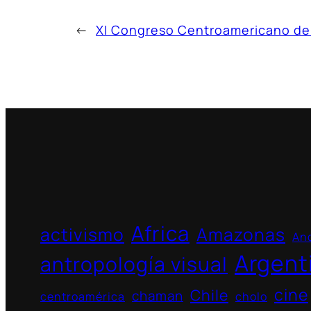
←
XI Congreso Centroamericano de
Africa
activismo
Amazonas
And
Argent
antropología visual
cine
Chile
chaman
centroamérica
cholo