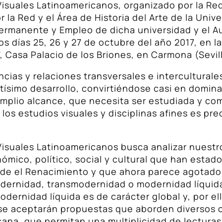
Visuales Latinoamericanos, organizado por la Re
a Red y el Área de Historia del Arte de la Univ
Permanente y Empleo de dicha universidad y el 
 días 25, 26 y 27 de octubre del año 2017, en la
, Casa Palacio de los Briones, en Carmona (Sevil
s y relaciones transversales e interculturales, l
ísimo desarrollo, convirtiéndose casi en dominan
mplio alcance, que necesita ser estudiada y co
 los estudios visuales y disciplinas afines es p
s Visuales Latinoamericanos busca analizar nue
mico, político, social y cultural que han estado
de el Renacimiento y que ahora parece agotado;
rnidad, transmodernidad o modernidad líquid
odernidad líquida es de carácter global y, por ell
o, se aceptarán propuestas que aborden diversos
icana, que permitan una multiplicidad de lectura