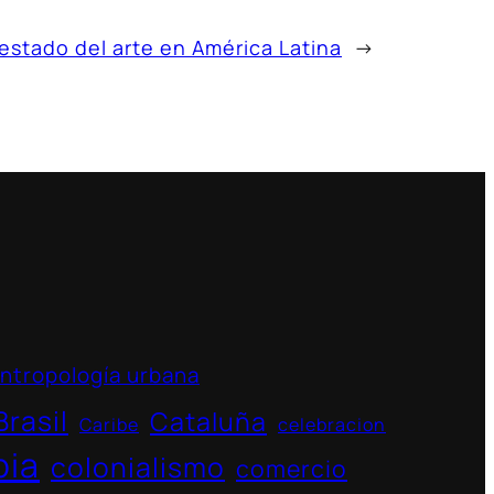
 estado del arte en América Latina
→
ntropología urbana
Brasil
Cataluña
Caribe
celebracion
bia
colonialismo
comercio