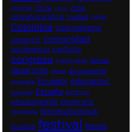
cine
Chile
chaman
cholo
cine etnográfico
ciudad
cofán
Colombia
colonialismo
comunidad
comercio
conferencia
conflicto
congreso
danza
creatividad
desarrollo
documental
diosa
Ecuador
educacion
ecologia
España
escuela
estética
etnobiografía
etnografía
etnomusicologia
etnología
festival
fiesta
Europa