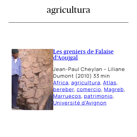
agricultura
Les greniers de Falaise
d’Aoujgal
Jean-Paul Cheylan – Liliane
Dumont (2010) 33 min
Africa
, 
agricultura
, 
Atlas
, 
bereber
, 
comercio
, 
Magreb
, 
Marruecos
, 
patrimonio
, 
Université d’Avignon