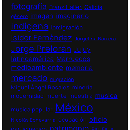
fotografía
Franz Haller
Galicia
imagen
imaginario
género
indígena
inmigración
Isidor Fernàndez
Jorgelina Barrera
Jorge Prelorán
Jujuy
latinoamérica
Marruecos
medioambiente
memoria
mercado
migración
Miguel Ángel Rosales
minería
musica
modernidad
muerte
muestra
México
musica popular
oficio
ocupación
Nicolás Echevarría
patrimonio
participacion
Pau Faus