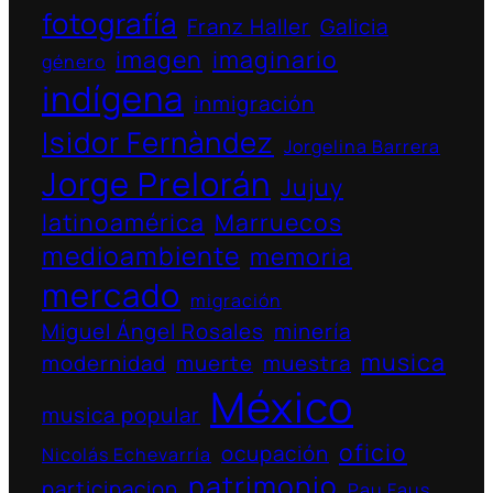
fotografía
Franz Haller
Galicia
imagen
imaginario
género
indígena
inmigración
Isidor Fernàndez
Jorgelina Barrera
Jorge Prelorán
Jujuy
latinoamérica
Marruecos
medioambiente
memoria
mercado
migración
Miguel Ángel Rosales
minería
musica
modernidad
muerte
muestra
México
musica popular
oficio
ocupación
Nicolás Echevarría
patrimonio
participacion
Pau Faus