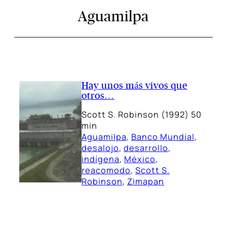
Aguamilpa
Hay unos más vivos que
otros…
Scott S. Robinson (1992) 50
min
Aguamilpa
, 
Banco Mundial
, 
desalojo
, 
desarrollo
, 
indígena
, 
México
, 
reacomodo
, 
Scott S.
Robinson
, 
Zimapan