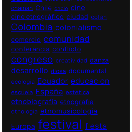
cine
Chile
chaman
cholo
cine etnográfico
ciudad
cofán
Colombia
colonialismo
comunidad
comercio
conferencia
conflicto
congreso
danza
creatividad
desarrollo
documental
diosa
Ecuador
educacion
ecologia
España
escuela
estética
etnobiografía
etnografía
etnomusicologia
etnología
festival
fiesta
Europa