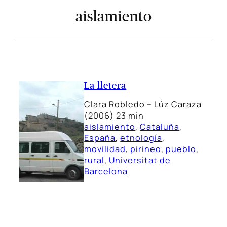
aislamiento
La lletera
Clara Robledo – Lúz Caraza
(2006) 23 min
aislamiento
, 
Cataluña
, 
España
, 
etnología
, 
movilidad
, 
pirineo
, 
pueblo
, 
rural
, 
Universitat de
Barcelona