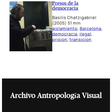
Presos de la
democracia
Basilis Chatzigabriel
(2005) 51 min
aislamiento
, 
Barcelona
, 
democracia
, 
ilegal
, 
prision
, 
transicion
Archivo Antropología Visual