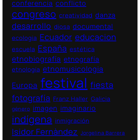
conferencia
conflicto
congreso
danza
creatividad
desarrollo
documental
diosa
Ecuador
educacion
ecologia
España
escuela
estética
etnobiografía
etnografía
etnomusicologia
etnología
festival
fiesta
Europa
fotografía
Franz Haller
Galicia
imagen
imaginario
género
indígena
inmigración
Isidor Fernàndez
Jorgelina Barrera