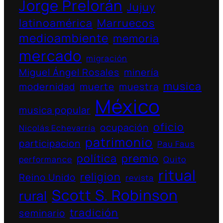
Jorge Prelorán
Jujuy
latinoamérica
Marruecos
medioambiente
memoria
mercado
migración
Miguel Ángel Rosales
minería
musica
modernidad
muerte
muestra
México
musica popular
oficio
ocupación
Nicolás Echevarría
patrimonio
participacion
Pau Faus
política
premio
performance
Quito
ritual
religion
Reino Unido
revista
Scott S. Robinson
rural
tradición
seminario