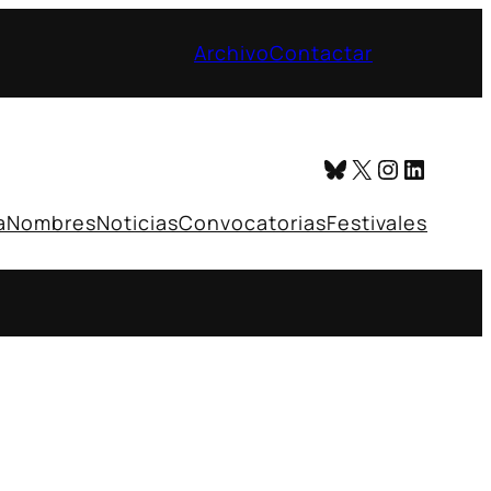
Archivo
Contactar
Bluesky
X
Instagr
Linked
a
Nombres
Noticias
Convocatorias
Festivales