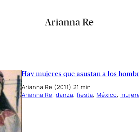
Arianna Re
Hay mujeres que asustan a los homb
Arianna Re (2011) 21 min
Arianna Re
, 
danza
, 
fiesta
, 
México
, 
mujer