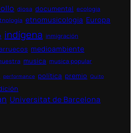
ollo
documental
diosa
ecologia
etnomusicologia
Europa
tnología
indígena
o
inmigración
medioambiente
arruecos
musica
muestra
musica popular
política
premio
s
performance
Quito
dición
án
Universitat de Barcelona