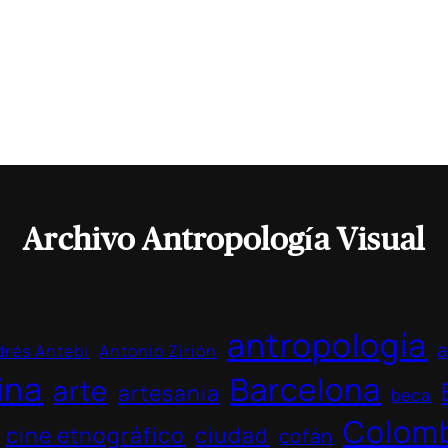
Archivo Antropología Visual
antropología
a
rés Antebi
Antonio Zirión
ina
Barcelona
arte
artesania
beca
Colom
cine etnográfico
ciudad
cofán