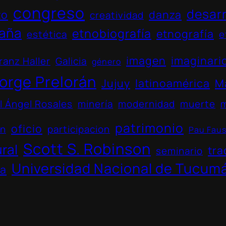
congreso
desarr
to
danza
creatividad
aña
etnobiografía
etnografía
estética
e
imagen
imaginari
ranz Haller
Galicia
género
orge Prelorán
Jujuy
latinoamérica
M
l Ángel Rosales
minería
modernidad
muerte
patrimonio
oficio
ón
participacion
Pau Fau
Scott S. Robinson
ural
tra
seminario
Universidad Nacional de Tucum
na