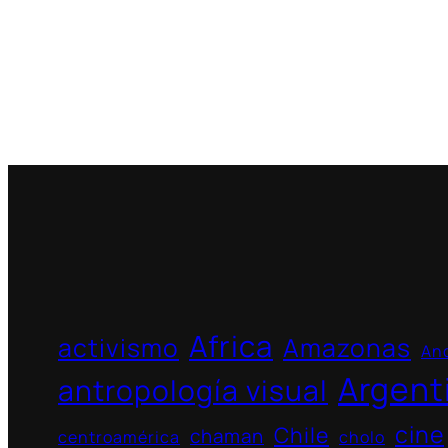
Africa
activismo
Amazonas
And
Argent
antropología visual
cine
Chile
chaman
centroamérica
cholo