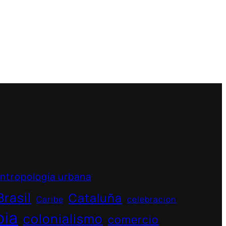
ntropología urbana
Brasil
Cataluña
Caribe
celebracion
bia
colonialismo
comercio