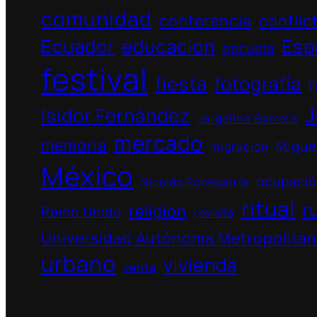
comunidad
conferencia
conflic
Ecuador
educacion
Esp
escuela
festival
fiesta
fotografía
F
J
Isidor Fernàndez
Jorgelina Barrera
mercado
memoria
Migue
migración
México
ocupaci
Nicolás Echevarría
ritual
r
religion
Reino Unido
revista
Universidad Autónoma Metropolita
urbano
vivienda
venta