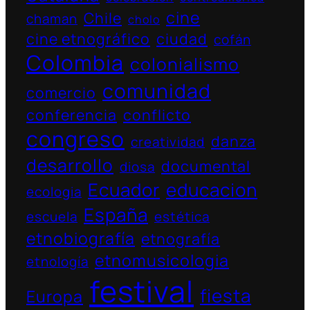
cine
Chile
chaman
cholo
cine etnográfico
ciudad
cofán
Colombia
colonialismo
comunidad
comercio
conferencia
conflicto
congreso
danza
creatividad
desarrollo
documental
diosa
Ecuador
educacion
ecologia
España
escuela
estética
etnobiografía
etnografía
etnomusicologia
etnología
festival
fiesta
Europa