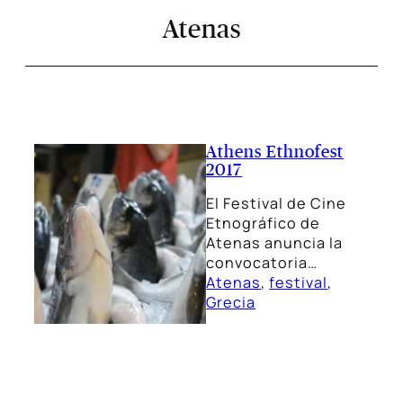
Atenas
Athens Ethnofest
2017
El Festival de Cine
Etnográfico de
Atenas anuncia la
convocatoria…
Atenas
, 
festival
, 
Grecia