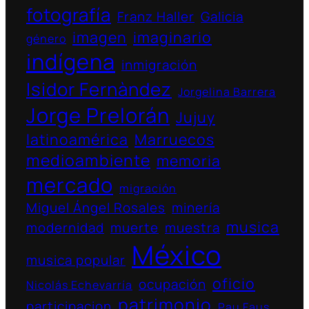
fotografía
Franz Haller
Galicia
imagen
imaginario
género
indígena
inmigración
Isidor Fernàndez
Jorgelina Barrera
Jorge Prelorán
Jujuy
latinoamérica
Marruecos
medioambiente
memoria
mercado
migración
Miguel Ángel Rosales
minería
musica
modernidad
muerte
muestra
México
musica popular
oficio
ocupación
Nicolás Echevarría
patrimonio
participacion
Pau Faus