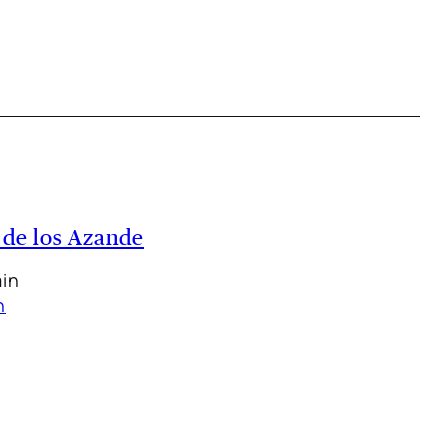
 de los Azande
min
n