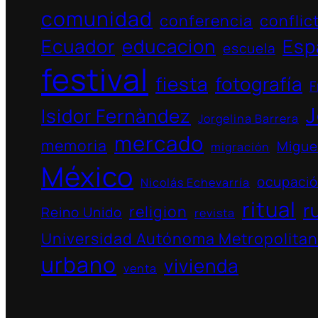
comunidad
conferencia
conflic
Ecuador
educacion
Esp
escuela
festival
fiesta
fotografía
F
J
Isidor Fernàndez
Jorgelina Barrera
mercado
memoria
Migue
migración
México
ocupaci
Nicolás Echevarría
ritual
r
religion
Reino Unido
revista
Universidad Autónoma Metropolita
urbano
vivienda
venta