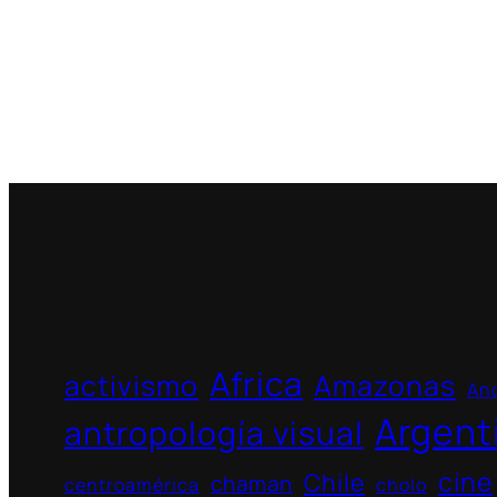
Africa
activismo
Amazonas
And
Argent
antropología visual
cine
Chile
chaman
centroamérica
cholo