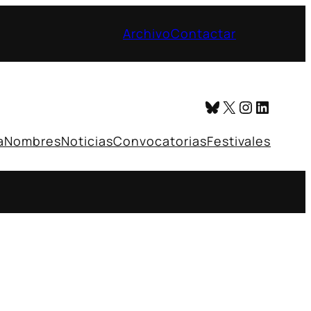
Archivo
Contactar
Bluesky
X
Instagr
Linked
a
Nombres
Noticias
Convocatorias
Festivales