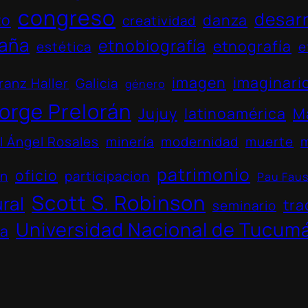
congreso
desarr
to
danza
creatividad
aña
etnobiografía
etnografía
estética
e
imagen
imaginari
ranz Haller
Galicia
género
orge Prelorán
Jujuy
latinoamérica
M
l Ángel Rosales
minería
modernidad
muerte
patrimonio
oficio
ón
participacion
Pau Fau
Scott S. Robinson
ural
tra
seminario
Universidad Nacional de Tucum
na