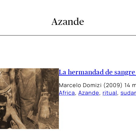
Azande
La hermandad de sangre
Marcelo Domizi (2009) 14 
Africa
, 
Azande
, 
ritual
, 
suda