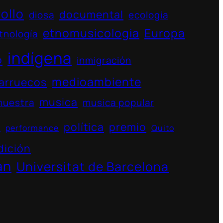
ollo
documental
diosa
ecologia
etnomusicologia
Europa
tnología
indígena
o
inmigración
medioambiente
arruecos
musica
muestra
musica popular
política
premio
s
performance
Quito
dición
án
Universitat de Barcelona