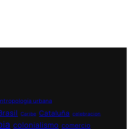
ntropología urbana
Brasil
Cataluña
Caribe
celebracion
bia
colonialismo
comercio