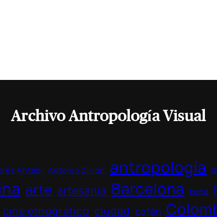
Archivo Antropología Visual
antropología
a
rés Antebi
Antonio Zirión
ina
Barcelona
arte
artesania
beca
Colom
cine etnográfico
ciudad
cofán