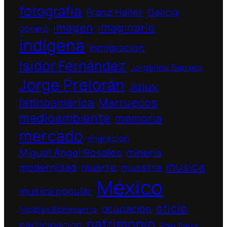
fotografía
Franz Haller
Galicia
imagen
imaginario
género
indígena
inmigración
Isidor Fernàndez
Jorgelina Barrera
Jorge Prelorán
Jujuy
latinoamérica
Marruecos
medioambiente
memoria
mercado
migración
Miguel Ángel Rosales
minería
musica
modernidad
muerte
muestra
México
musica popular
oficio
ocupación
Nicolás Echevarría
patrimonio
participacion
Pau Faus