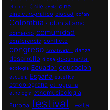
cine
Chile
chaman
cholo
cine etnográfico
ciudad
cofán
Colombia
colonialismo
comunidad
comercio
conferencia
conflicto
congreso
danza
creatividad
desarrollo
documental
diosa
Ecuador
educacion
ecologia
España
escuela
estética
etnobiografía
etnografía
etnomusicologia
etnología
festival
fiesta
Europa