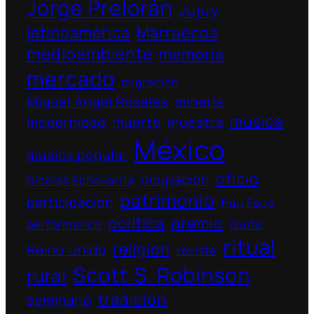
Jorge Prelorán
Jujuy
latinoamérica
Marruecos
medioambiente
memoria
mercado
migración
Miguel Ángel Rosales
minería
musica
modernidad
muerte
muestra
México
musica popular
oficio
ocupación
Nicolás Echevarría
patrimonio
participacion
Pau Faus
política
premio
performance
Quito
ritual
religion
Reino Unido
revista
Scott S. Robinson
rural
tradición
seminario