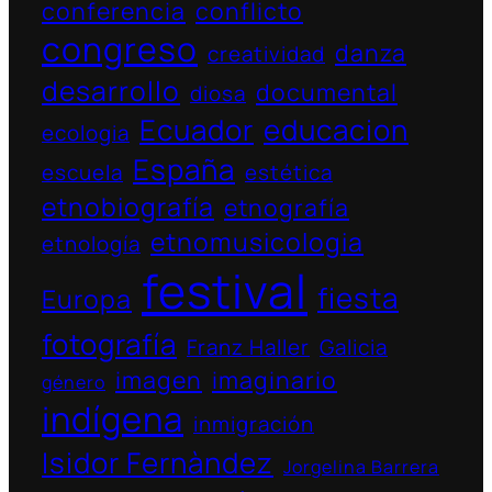
conferencia
conflicto
congreso
danza
creatividad
desarrollo
documental
diosa
Ecuador
educacion
ecologia
España
escuela
estética
etnobiografía
etnografía
etnomusicologia
etnología
festival
fiesta
Europa
fotografía
Franz Haller
Galicia
imagen
imaginario
género
indígena
inmigración
Isidor Fernàndez
Jorgelina Barrera