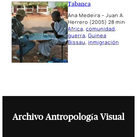
Tabanca
Ana Medeira – Juan A.
Herrero (2005) 28 min
Africa
, 
comunidad
, 
guerra
, 
Guinea
Bissau
, 
inmigración
Archivo Antropología Visual