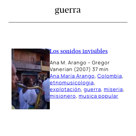
guerra
Los sonidos invisibles
Ana M. Arango – Gregor
Vanerian (2007) 37 min
Ana María Arango
, 
Colombia
, 
etnomusicologia
, 
explotación
, 
guerra
, 
miseria
, 
misionero
, 
musica popular