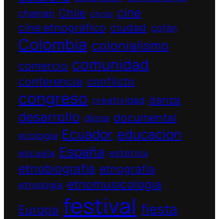
cine
Chile
chaman
cholo
cine etnográfico
ciudad
cofán
Colombia
colonialismo
comunidad
comercio
conferencia
conflicto
congreso
danza
creatividad
desarrollo
documental
diosa
Ecuador
educacion
ecologia
España
escuela
estética
etnobiografía
etnografía
etnomusicologia
etnología
festival
fiesta
Europa