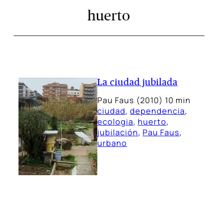
huerto
La ciudad jubilada
Pau Faus (2010) 10 min
ciudad
, 
dependencia
, 
ecologia
, 
huerto
, 
jubilación
, 
Pau Faus
, 
urbano