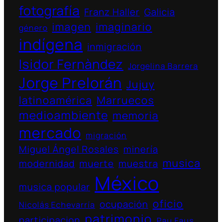
fotografía
Franz Haller
Galicia
imagen
imaginario
género
indígena
inmigración
Isidor Fernàndez
Jorgelina Barrera
Jorge Prelorán
Jujuy
latinoamérica
Marruecos
medioambiente
memoria
mercado
migración
Miguel Ángel Rosales
minería
musica
modernidad
muerte
muestra
México
musica popular
oficio
ocupación
Nicolás Echevarría
patrimonio
participacion
Pau Faus