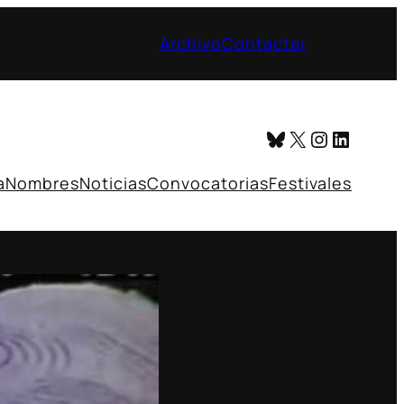
Archivo
Contactar
Bluesky
X
Instagr
Linked
a
Nombres
Noticias
Convocatorias
Festivales