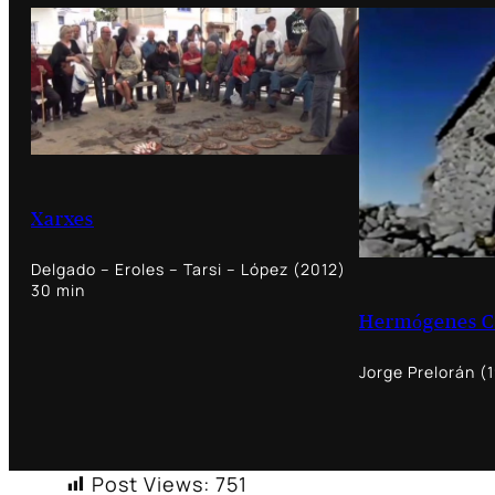
Xarxes
Delgado – Eroles – Tarsi – López (2012)
30 min
Hermógenes C
Jorge Prelorán (
Post Views:
751