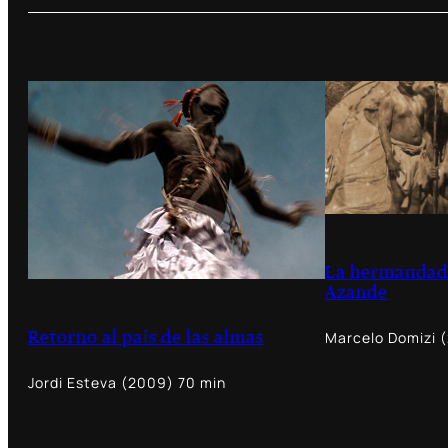
La hermandad 
Azande
Marcelo Domizi 
Retorno al país de las almas
Jordi Esteva (2009) 70 min