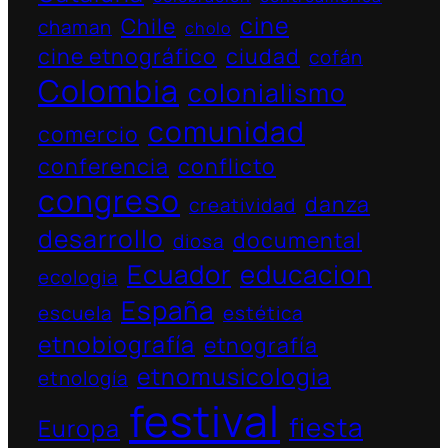
cine
Chile
chaman
cholo
cine etnográfico
ciudad
cofán
Colombia
colonialismo
comunidad
comercio
conferencia
conflicto
congreso
danza
creatividad
desarrollo
documental
diosa
Ecuador
educacion
ecologia
España
escuela
estética
etnobiografía
etnografía
etnomusicologia
etnología
festival
fiesta
Europa