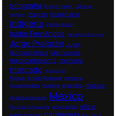
fotografía
Franz Haller
Galicia
imagen
imaginario
género
indígena
inmigración
Isidor Fernàndez
Jorgelina Barrera
Jorge Prelorán
Jujuy
latinoamérica
Marruecos
medioambiente
memoria
mercado
migración
Miguel Ángel Rosales
minería
musica
modernidad
muerte
muestra
México
musica popular
oficio
ocupación
Nicolás Echevarría
patrimonio
participacion
Pau Faus