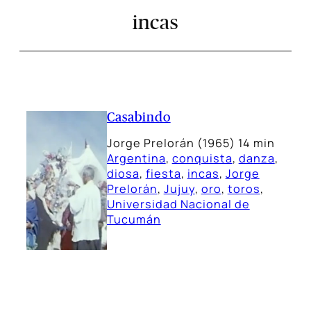
incas
Casabindo
Jorge Prelorán (1965) 14 min
Argentina
, 
conquista
, 
danza
, 
diosa
, 
fiesta
, 
incas
, 
Jorge
Prelorán
, 
Jujuy
, 
oro
, 
toros
, 
Universidad Nacional de
Tucumán