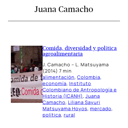
Juana Camacho
Comida, diversidad y política
agroalimentaria
J. Camacho – L. Matsuyama
(2014) 7 min
alimentación
, 
Colombia
, 
economía
, 
Instituto
Colombiano de Antropología e
Historia (ICANH)
, 
Juana
Camacho
, 
Liliana Sayuri
Matsuyama Hoyos
, 
mercado
, 
política
, 
rural