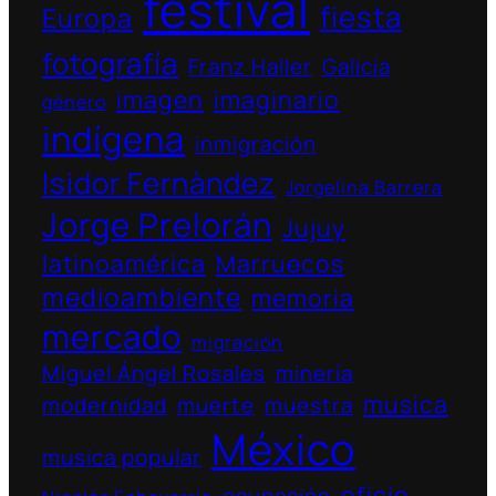
festival
fiesta
Europa
fotografía
Franz Haller
Galicia
imagen
imaginario
género
indígena
inmigración
Isidor Fernàndez
Jorgelina Barrera
Jorge Prelorán
Jujuy
latinoamérica
Marruecos
medioambiente
memoria
mercado
migración
Miguel Ángel Rosales
minería
musica
modernidad
muerte
muestra
México
musica popular
oficio