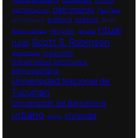
ocupación
Nicolás Echevarría
patrimonio
participacion
Pau Faus
política
premio
performance
Quito
ritual
religion
Reino Unido
revista
Scott S. Robinson
rural
tradición
seminario
Universidad Autónoma
Metropolitana
Universidad Nacional de
Tucumán
Universitat de Barcelona
urbano
vivienda
venta