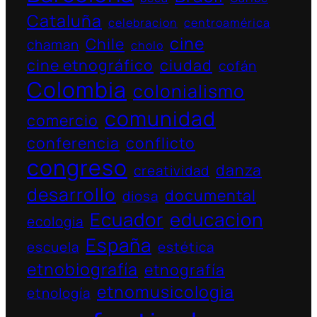
Cataluña
celebracion
centroamérica
cine
Chile
chaman
cholo
cine etnográfico
ciudad
cofán
Colombia
colonialismo
comunidad
comercio
conferencia
conflicto
congreso
danza
creatividad
desarrollo
documental
diosa
Ecuador
educacion
ecologia
España
escuela
estética
etnobiografía
etnografía
etnomusicologia
etnología