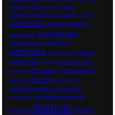
cine
Chile
chaman
cholo
cine etnográfico
ciudad
cofán
Colombia
colonialismo
comunidad
comercio
conferencia
conflicto
congreso
danza
creatividad
desarrollo
documental
diosa
Ecuador
educacion
ecologia
España
escuela
estética
etnobiografía
etnografía
etnomusicologia
etnología
festival
fiesta
Europa