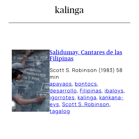
kalinga
Salidumay. Cantares de las
Filipinas
Scott S. Robinson (1983) 58
min
apayaos
, 
bontocs
, 
desarrollo
, 
Filipinas
, 
ibaloys
, 
igorrotes
, 
kalinga
, 
kankana-
eys
, 
Scott S. Robinson
, 
tagalog