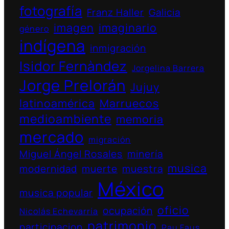
fotografía
Franz Haller
Galicia
imagen
imaginario
género
indígena
inmigración
Isidor Fernàndez
Jorgelina Barrera
Jorge Prelorán
Jujuy
latinoamérica
Marruecos
medioambiente
memoria
mercado
migración
Miguel Ángel Rosales
minería
musica
modernidad
muerte
muestra
México
musica popular
oficio
ocupación
Nicolás Echevarría
patrimonio
participacion
Pau Faus