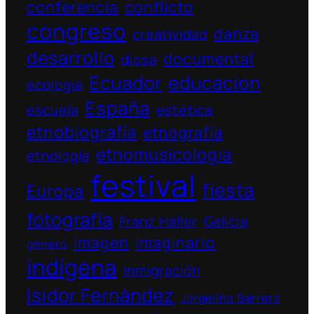
conferencia
conflicto
congreso
danza
creatividad
desarrollo
documental
diosa
Ecuador
educacion
ecologia
España
escuela
estética
etnobiografía
etnografía
etnomusicologia
etnología
festival
fiesta
Europa
fotografía
Franz Haller
Galicia
imagen
imaginario
género
indígena
inmigración
Isidor Fernàndez
Jorgelina Barrera