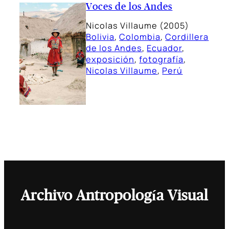
Voces de los Andes
Nicolas Villaume (2005)
Bolivia
, 
Colombia
, 
Cordillera
de los Andes
, 
Ecuador
, 
exposición
, 
fotografía
, 
Nicolas Villaume
, 
Perú
Archivo Antropología Visual