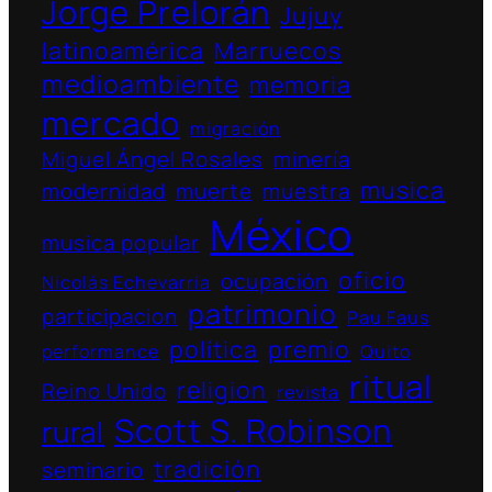
Jorge Prelorán
Jujuy
latinoamérica
Marruecos
medioambiente
memoria
mercado
migración
Miguel Ángel Rosales
minería
musica
modernidad
muerte
muestra
México
musica popular
oficio
ocupación
Nicolás Echevarría
patrimonio
participacion
Pau Faus
política
premio
performance
Quito
ritual
religion
Reino Unido
revista
Scott S. Robinson
rural
tradición
seminario