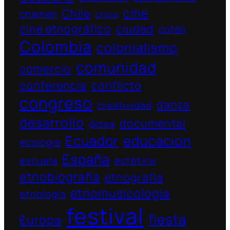
cine
Chile
chaman
cholo
cine etnográfico
ciudad
cofán
Colombia
colonialismo
comunidad
comercio
conferencia
conflicto
congreso
danza
creatividad
desarrollo
documental
diosa
Ecuador
educacion
ecologia
España
escuela
estética
etnobiografía
etnografía
etnomusicologia
etnología
festival
fiesta
Europa