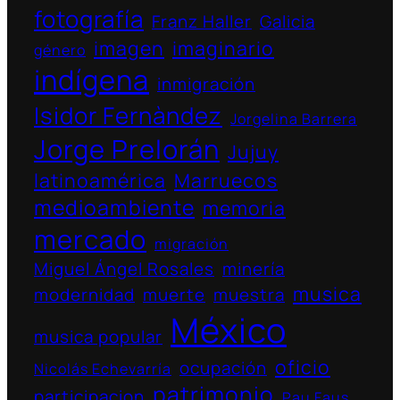
fotografía
Franz Haller
Galicia
imagen
imaginario
género
indígena
inmigración
Isidor Fernàndez
Jorgelina Barrera
Jorge Prelorán
Jujuy
latinoamérica
Marruecos
medioambiente
memoria
mercado
migración
Miguel Ángel Rosales
minería
musica
modernidad
muerte
muestra
México
musica popular
oficio
ocupación
Nicolás Echevarría
patrimonio
participacion
Pau Faus