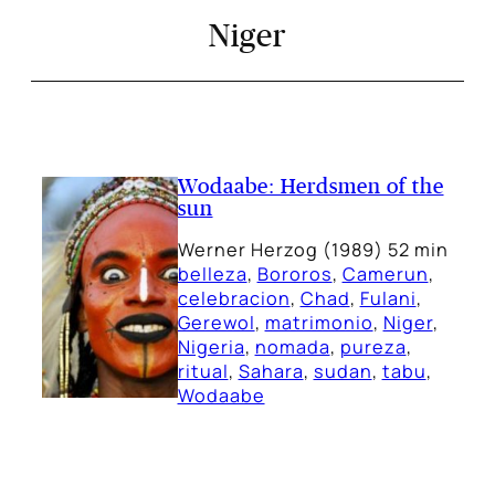
Niger
Wodaabe: Herdsmen of the
sun
Werner Herzog (1989) 52 min
belleza
, 
Bororos
, 
Camerun
, 
celebracion
, 
Chad
, 
Fulani
, 
Gerewol
, 
matrimonio
, 
Niger
, 
Nigeria
, 
nomada
, 
pureza
, 
ritual
, 
Sahara
, 
sudan
, 
tabu
, 
Wodaabe