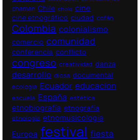
cine
Chile
chaman
cholo
cine etnográfico
ciudad
cofán
Colombia
colonialismo
comunidad
comercio
conferencia
conflicto
congreso
danza
creatividad
desarrollo
documental
diosa
Ecuador
educacion
ecologia
España
escuela
estética
etnobiografía
etnografía
etnomusicologia
etnología
festival
fiesta
Europa