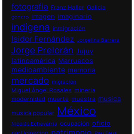
fotografía
Franz Haller
Galicia
imagen
imaginario
género
indígena
inmigración
Isidor Fernàndez
Jorgelina Barrera
Jorge Prelorán
Jujuy
latinoamérica
Marruecos
medioambiente
memoria
mercado
migración
Miguel Ángel Rosales
minería
musica
modernidad
muerte
muestra
México
musica popular
oficio
ocupación
Nicolás Echevarría
patrimonio
participacion
Pau Faus