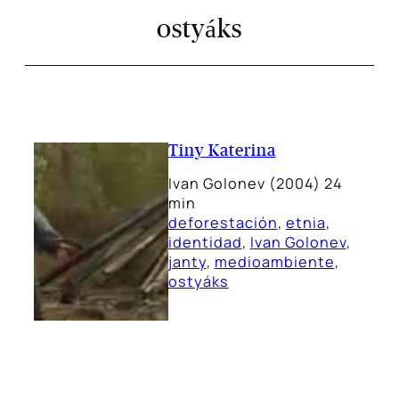
ostyáks
Tiny Katerina
Ivan Golonev (2004) 24
min
deforestación
, 
etnia
, 
identidad
, 
Ivan Golonev
, 
janty
, 
medioambiente
, 
ostyáks