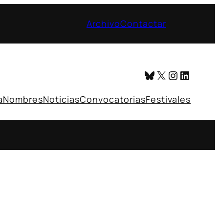
Archivo
Contactar
Bluesky
X
Instagr
Linked
a
Nombres
Noticias
Convocatorias
Festivales