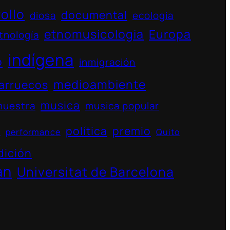
ollo
documental
diosa
ecologia
etnomusicologia
Europa
tnología
indígena
o
inmigración
medioambiente
arruecos
musica
muestra
musica popular
política
premio
s
performance
Quito
dición
án
Universitat de Barcelona