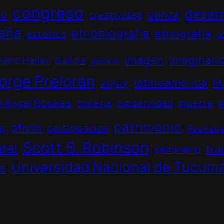
congreso
desarr
to
danza
creatividad
aña
etnobiografía
etnografía
estética
e
imagen
imaginari
ranz Haller
Galicia
género
orge Prelorán
Jujuy
latinoamérica
M
l Ángel Rosales
minería
modernidad
muerte
patrimonio
oficio
ón
participacion
Pau Fau
Scott S. Robinson
ural
tra
seminario
Universidad Nacional de Tucum
na