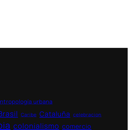
ntropología urbana
Brasil
Cataluña
Caribe
celebracion
bia
colonialismo
comercio