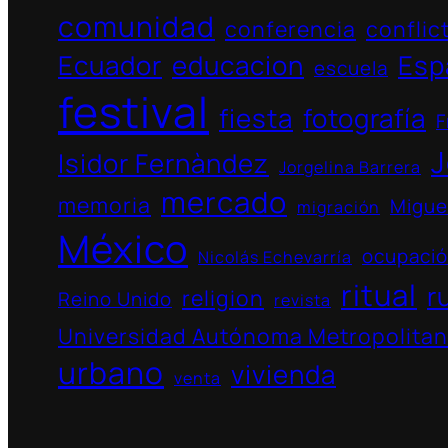
comunidad
conferencia
conflic
Ecuador
educacion
Esp
escuela
festival
fiesta
fotografía
F
J
Isidor Fernàndez
Jorgelina Barrera
mercado
memoria
Migue
migración
México
ocupaci
Nicolás Echevarría
ritual
r
religion
Reino Unido
revista
Universidad Autónoma Metropolita
urbano
vivienda
venta