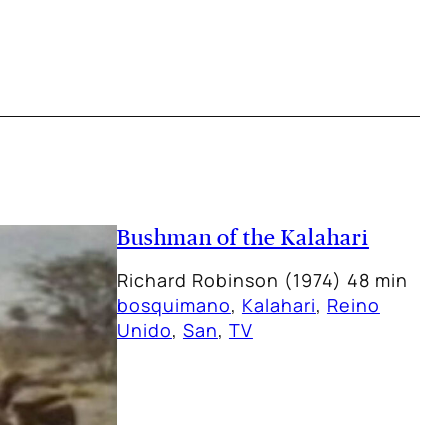
Bushman of the Kalahari
Richard Robinson (1974) 48 min
bosquimano
, 
Kalahari
, 
Reino
Unido
, 
San
, 
TV