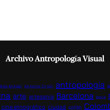
Archivo Antropología Visual
antropología
a
rés Antebi
Antonio Zirión
ina
Barcelona
arte
artesania
beca
Colom
cine etnográfico
ciudad
cofán