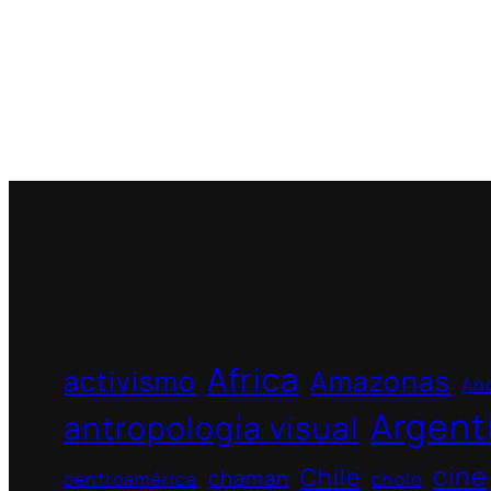
Africa
activismo
Amazonas
And
Argent
antropología visual
cine
Chile
chaman
centroamérica
cholo