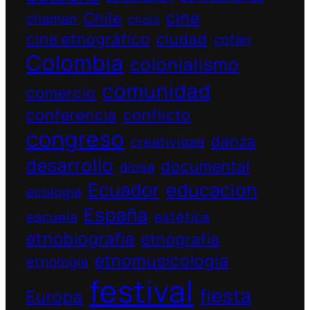
cine
Chile
chaman
cholo
cine etnográfico
ciudad
cofán
Colombia
colonialismo
comunidad
comercio
conferencia
conflicto
congreso
danza
creatividad
desarrollo
documental
diosa
Ecuador
educacion
ecologia
España
escuela
estética
etnobiografía
etnografía
etnomusicologia
etnología
festival
fiesta
Europa