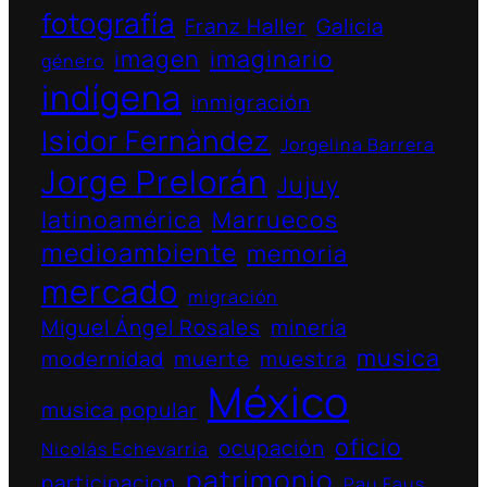
fotografía
Franz Haller
Galicia
imagen
imaginario
género
indígena
inmigración
Isidor Fernàndez
Jorgelina Barrera
Jorge Prelorán
Jujuy
latinoamérica
Marruecos
medioambiente
memoria
mercado
migración
Miguel Ángel Rosales
minería
musica
modernidad
muerte
muestra
México
musica popular
oficio
ocupación
Nicolás Echevarría
patrimonio
participacion
Pau Faus