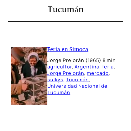
Tucumán
Feria en Simoca
Jorge Prelorán (1965) 8 min
agricultor
, 
Argentina
, 
feria
, 
Jorge Prelorán
, 
mercado
, 
sulkys
, 
Tucumán
, 
Universidad Nacional de
Tucumán