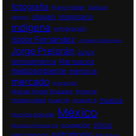
fotografía
Franz Haller
Galicia
imagen
imaginario
género
indígena
inmigración
Isidor Fernàndez
Jorgelina Barrera
Jorge Prelorán
Jujuy
latinoamérica
Marruecos
medioambiente
memoria
mercado
migración
Miguel Ángel Rosales
minería
musica
modernidad
muerte
muestra
México
musica popular
oficio
ocupación
Nicolás Echevarría
patrimonio
participacion
Pau Faus