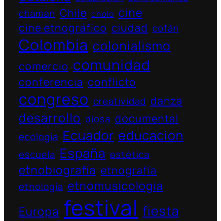
cine
Chile
chaman
cholo
cine etnográfico
ciudad
cofán
Colombia
colonialismo
comunidad
comercio
conferencia
conflicto
congreso
danza
creatividad
desarrollo
documental
diosa
Ecuador
educacion
ecologia
España
escuela
estética
etnobiografía
etnografía
etnomusicologia
etnología
festival
fiesta
Europa