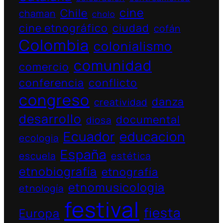
cine
Chile
chaman
cholo
cine etnográfico
ciudad
cofán
Colombia
colonialismo
comunidad
comercio
conferencia
conflicto
congreso
danza
creatividad
desarrollo
documental
diosa
Ecuador
educacion
ecologia
España
escuela
estética
etnobiografía
etnografía
etnomusicologia
etnología
festival
fiesta
Europa