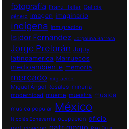
fotografía
Franz Haller
Galicia
imagen
imaginario
género
indígena
inmigración
Isidor Fernàndez
Jorgelina Barrera
Jorge Prelorán
Jujuy
latinoamérica
Marruecos
medioambiente
memoria
mercado
migración
Miguel Ángel Rosales
minería
musica
modernidad
muerte
muestra
México
musica popular
oficio
ocupación
Nicolás Echevarría
patrimonio
participacion
Pau Faus