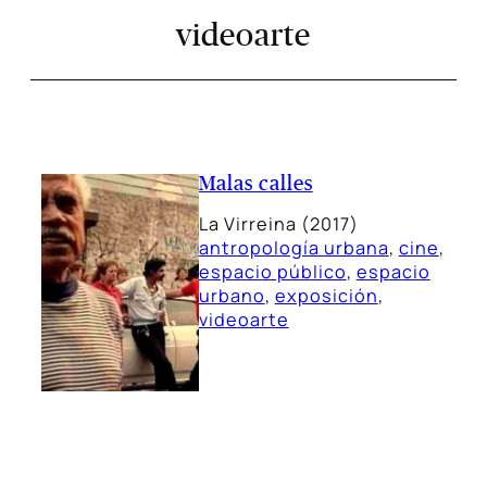
videoarte
Malas calles
La Virreina (2017)
antropología urbana
, 
cine
, 
espacio público
, 
espacio
urbano
, 
exposición
, 
videoarte