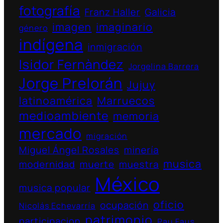
fotografía
Franz Haller
Galicia
imagen
imaginario
género
indígena
inmigración
Isidor Fernàndez
Jorgelina Barrera
Jorge Prelorán
Jujuy
latinoamérica
Marruecos
medioambiente
memoria
mercado
migración
Miguel Ángel Rosales
minería
musica
modernidad
muerte
muestra
México
musica popular
oficio
ocupación
Nicolás Echevarría
patrimonio
participacion
Pau Faus