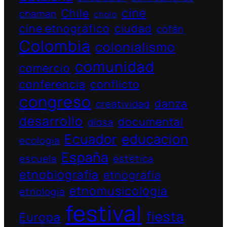
cine
Chile
chaman
cholo
cine etnográfico
ciudad
cofán
Colombia
colonialismo
comunidad
comercio
conferencia
conflicto
congreso
danza
creatividad
desarrollo
documental
diosa
Ecuador
educacion
ecologia
España
escuela
estética
etnobiografía
etnografía
etnomusicologia
etnología
festival
fiesta
Europa