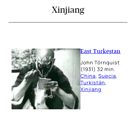
Xinjiang
East Turkestan
John Törnquist
(1931) 32 min.
China
, 
Suecia
, 
Turkistán
, 
Xinjiang