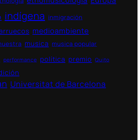
etnomusicologia
Europa
tnología
indígena
o
inmigración
medioambiente
arruecos
musica
muestra
musica popular
política
premio
s
performance
Quito
dición
án
Universitat de Barcelona