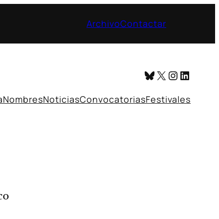
Archivo
Contactar
Bluesky
X
Instagr
Linked
a
Nombres
Noticias
Convocatorias
Festivales
co