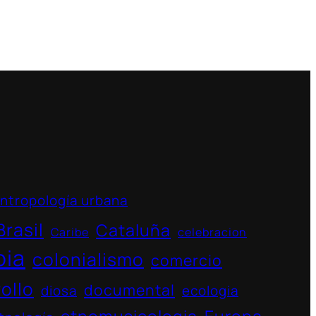
ntropología urbana
Brasil
Cataluña
Caribe
celebracion
bia
colonialismo
comercio
ollo
documental
diosa
ecologia