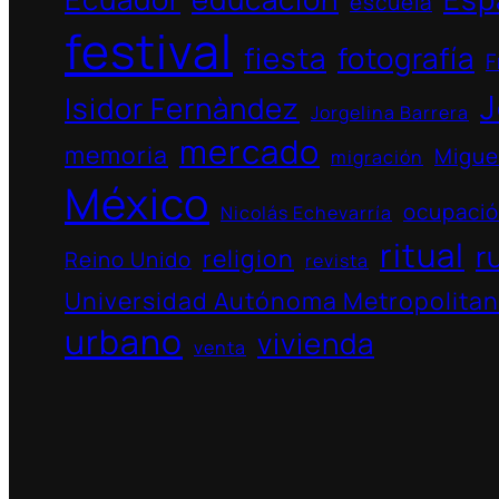
escuela
festival
fiesta
fotografía
F
J
Isidor Fernàndez
Jorgelina Barrera
mercado
memoria
Migue
migración
México
ocupaci
Nicolás Echevarría
ritual
r
religion
Reino Unido
revista
Universidad Autónoma Metropolita
urbano
vivienda
venta