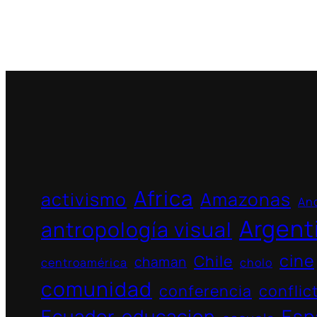
Africa
activismo
Amazonas
And
Argent
antropología visual
cine
Chile
chaman
centroamérica
cholo
comunidad
conferencia
conflic
Ecuador
educacion
Esp