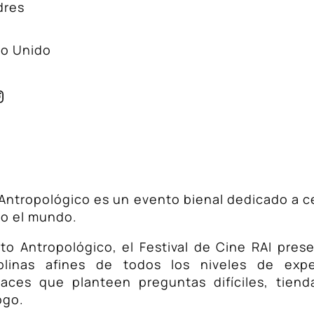
dres
no Unido
ace
nstagram
o Antropológico es un evento bienal dedicado a c
do el mundo.
uto Antropológico, el Festival de Cine RAI pres
plinas afines de todos los niveles de expe
daces que planteen preguntas difíciles, tie
ogo.