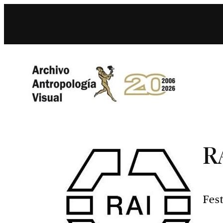
Saltar
al
contenido
R
Fes