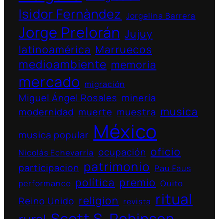
Isidor Fernàndez
Jorgelina Barrera
Jorge Prelorán
Jujuy
latinoamérica
Marruecos
medioambiente
memoria
mercado
migración
Miguel Ángel Rosales
minería
musica
modernidad
muerte
muestra
México
musica popular
oficio
ocupación
Nicolás Echevarría
patrimonio
participacion
Pau Faus
política
premio
performance
Quito
ritual
religion
Reino Unido
revista
Scott S. Robinson
rural