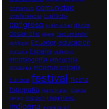
comunidad
comercio
conferencia
conflicto
congreso
danza
creatividad
desarrollo
documental
diosa
Ecuador
educacion
ecologia
España
escuela
estética
etnobiografía
etnografía
etnomusicologia
etnología
festival
fiesta
Europa
fotografía
Franz Haller
Galicia
imagen
imaginario
género
indígena
inmigración