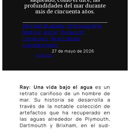
saqueado, como el dice, las
profundidades del mar durante
más de cincuenta años.
Amanda Bluglass
etnobiografía
festival
oficio
Plymouth
University
Reino Unido
submarinismo
27 de mayo de 2026
Archivo
Ray: Una vida bajo el agua
es un
retrato cariñoso de un hombre de
mar. Su historia se desarrolla a
través de la notable colección de
artefactos que ha recuperado en
las aguas alrededor de Plymouth,
Dartmouth y Brixham, en el sud-