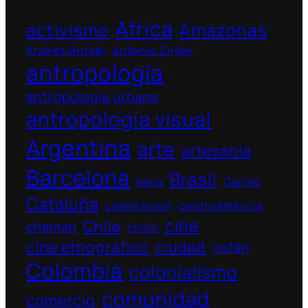
Africa
activismo
Amazonas
Andrés Antebi
Antonio Zirión
antropología
antropología urbana
antropología visual
Argentina
arte
artesania
Barcelona
Brasil
beca
Caribe
Cataluña
celebracion
centroamérica
cine
Chile
chaman
cholo
cine etnográfico
ciudad
cofán
Colombia
colonialismo
comunidad
comercio