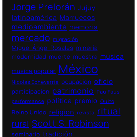
Jorge Prelorán
Jujuy
latinoamérica
Marruecos
medioambiente
memoria
mercado
migración
Miguel Ángel Rosales
minería
musica
modernidad
muerte
muestra
México
musica popular
oficio
ocupación
Nicolás Echevarría
patrimonio
participacion
Pau Faus
política
premio
performance
Quito
ritual
religion
Reino Unido
revista
Scott S. Robinson
rural
tradición
seminario