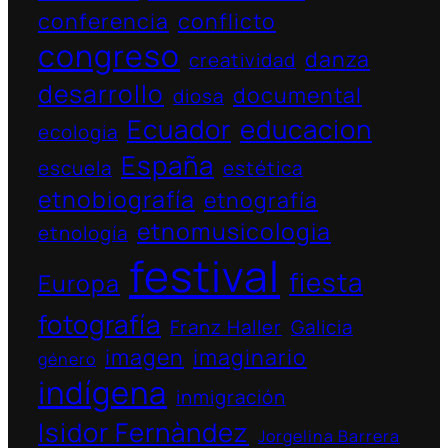
conferencia
conflicto
congreso
danza
creatividad
desarrollo
documental
diosa
Ecuador
educacion
ecologia
España
escuela
estética
etnobiografía
etnografía
etnomusicologia
etnología
festival
fiesta
Europa
fotografía
Franz Haller
Galicia
imagen
imaginario
género
indígena
inmigración
Isidor Fernàndez
Jorgelina Barrera