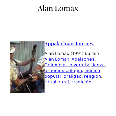
Alan Lomax
Appalachian Journey
Alan Lomax (1991) 56 min
Alan Lomax
, 
Apalaches
, 
Columbia University
, 
danza
, 
etnomusicologia
, 
musica
popular
, 
oralidad
, 
religion
, 
ritual
, 
rural
, 
tradición