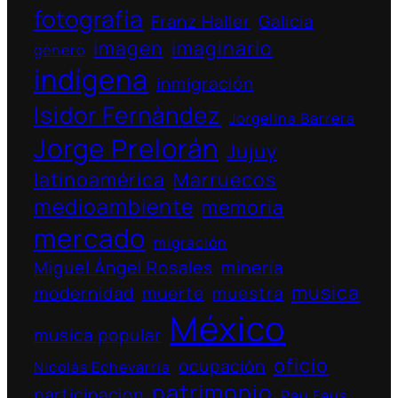
fotografía
Franz Haller
Galicia
imagen
imaginario
género
indígena
inmigración
Isidor Fernàndez
Jorgelina Barrera
Jorge Prelorán
Jujuy
latinoamérica
Marruecos
medioambiente
memoria
mercado
migración
Miguel Ángel Rosales
minería
musica
modernidad
muerte
muestra
México
musica popular
oficio
ocupación
Nicolás Echevarría
patrimonio
participacion
Pau Faus