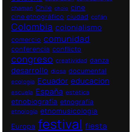
cine
Chile
chaman
cholo
cine etnográfico
ciudad
cofán
Colombia
colonialismo
comunidad
comercio
conferencia
conflicto
congreso
danza
creatividad
desarrollo
documental
diosa
Ecuador
educacion
ecologia
España
escuela
estética
etnobiografía
etnografía
etnomusicologia
etnología
festival
fiesta
Europa