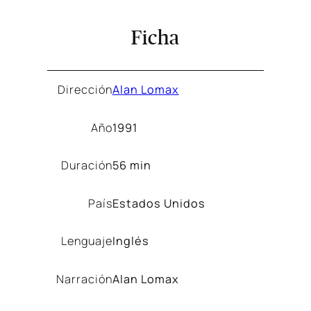
Ficha
Dirección
Alan Lomax
Año
1991
Duración
56 min
País
Estados Unidos
Lenguaje
Inglés
Narración
Alan Lomax