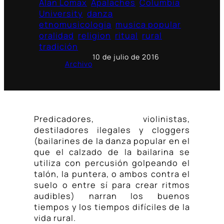
Alan Lomax
Apalaches
Columbia
University
danza
etnomusicologia
musica popular
oralidad
religion
ritual
rural
tradición
10 de julio de 2016
Archivo
Predicadores, violinistas,
destiladores ilegales y cloggers
(bailarines de la danza popular en el
que el calzado de la bailarina se
utiliza con percusión golpeando el
talón, la puntera, o ambos contra el
suelo o entre sí para crear ritmos
audibles) narran los buenos
tiempos y los tiempos difíciles de la
vida rural.