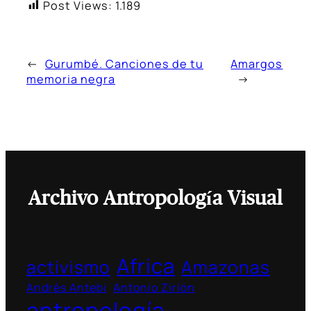
Post Views:
1.189
←
Gurumbé. Canciones de tu
Amargos
memoria negra
→
Archivo Antropología Visual
Africa
activismo
Amazonas
Andrés Antebi
Antonio Zirión
antropología