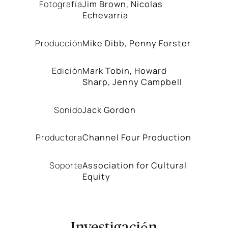
Fotografía
Jim Brown, Nicolas
Echevarría
Producción
Mike Dibb, Penny Forster
Edición
Mark Tobin, Howard
Sharp, Jenny Campbell
Sonido
Jack Gordon
Productora
Channel Four Production
Soporte
Association for Cultural
Equity
Investigación