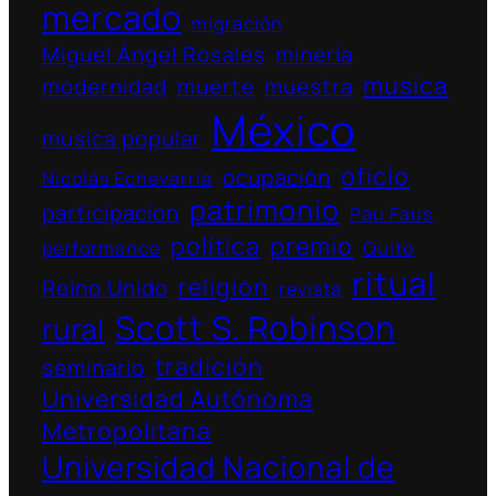
mercado
migración
Miguel Ángel Rosales
minería
musica
modernidad
muerte
muestra
México
musica popular
oficio
ocupación
Nicolás Echevarría
patrimonio
participacion
Pau Faus
política
premio
performance
Quito
ritual
religion
Reino Unido
revista
Scott S. Robinson
rural
tradición
seminario
Universidad Autónoma
Metropolitana
Universidad Nacional de