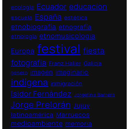
Ecuador
educacion
ecologia
España
escuela
estética
etnobiografía
etnografía
etnomusicologia
etnología
festival
fiesta
Europa
fotografía
Franz Haller
Galicia
imagen
imaginario
género
indígena
inmigración
Isidor Fernàndez
Jorgelina Barrera
Jorge Prelorán
Jujuy
latinoamérica
Marruecos
medioambiente
memoria