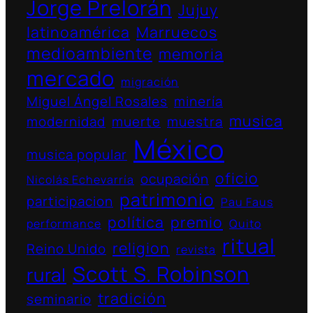
Jorge Prelorán
Jujuy
latinoamérica
Marruecos
medioambiente
memoria
mercado
migración
Miguel Ángel Rosales
minería
musica
modernidad
muerte
muestra
México
musica popular
oficio
ocupación
Nicolás Echevarría
patrimonio
participacion
Pau Faus
política
premio
performance
Quito
ritual
religion
Reino Unido
revista
Scott S. Robinson
rural
tradición
seminario