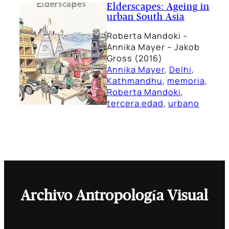
Elderscapes: Ageing in
urban South Asia
Roberta Mandoki –
Annika Mayer – Jakob
Gross (2016)
Annika Mayer
, 
Delhi
, 
Kathmandhu
, 
memoria
, 
Roberta Mandoki
, 
tercera edad
, 
urbano
Archivo Antropología Visual