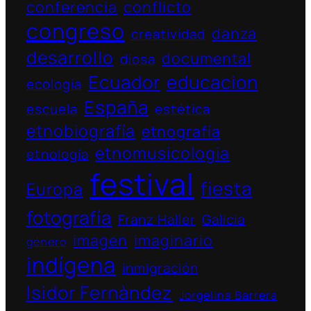
conferencia
conflicto
congreso
danza
creatividad
desarrollo
documental
diosa
Ecuador
educacion
ecologia
España
escuela
estética
etnobiografía
etnografía
etnomusicologia
etnología
festival
fiesta
Europa
fotografía
Franz Haller
Galicia
imagen
imaginario
género
indígena
inmigración
Isidor Fernàndez
Jorgelina Barrera