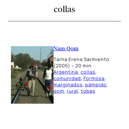
collas
Nam Qom
Tarha Erena Sarmiento
(2005) – 20 min
Argentina
, 
collas
, 
comunidad
, 
Formosa
, 
marginados
, 
pámpido
, 
qom
, 
rural
, 
tobas