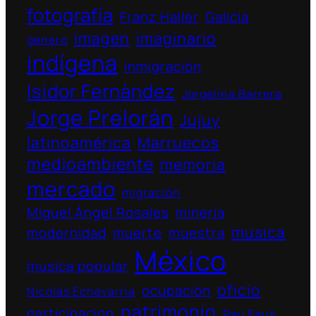
fotografía
Franz Haller
Galicia
imagen
imaginario
género
indígena
inmigración
Isidor Fernàndez
Jorgelina Barrera
Jorge Prelorán
Jujuy
latinoamérica
Marruecos
medioambiente
memoria
mercado
migración
Miguel Ángel Rosales
minería
musica
modernidad
muerte
muestra
México
musica popular
oficio
ocupación
Nicolás Echevarría
patrimonio
participacion
Pau Faus