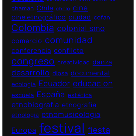
cine
Chile
chaman
cholo
cine etnográfico
ciudad
cofán
Colombia
colonialismo
comunidad
comercio
conferencia
conflicto
congreso
danza
creatividad
desarrollo
documental
diosa
Ecuador
educacion
ecologia
España
escuela
estética
etnobiografía
etnografía
etnomusicologia
etnología
festival
fiesta
Europa