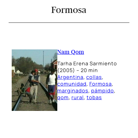
Formosa
Nam Qom
Tarha Erena Sarmiento
(2005) – 20 min
Argentina
, 
collas
, 
comunidad
, 
Formosa
, 
marginados
, 
pámpido
, 
qom
, 
rural
, 
tobas