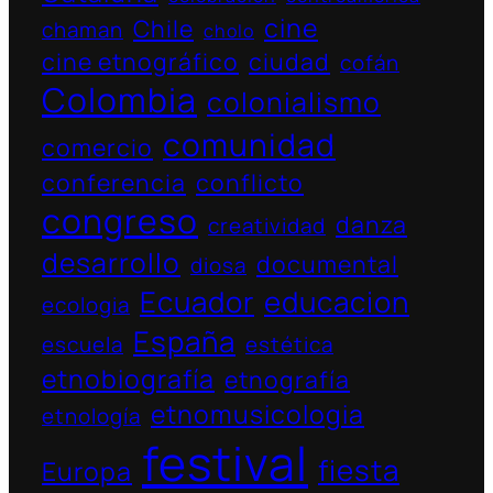
cine
Chile
chaman
cholo
cine etnográfico
ciudad
cofán
Colombia
colonialismo
comunidad
comercio
conferencia
conflicto
congreso
danza
creatividad
desarrollo
documental
diosa
Ecuador
educacion
ecologia
España
escuela
estética
etnobiografía
etnografía
etnomusicologia
etnología
festival
fiesta
Europa