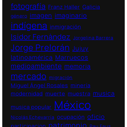
fotografía
Franz Haller
Galicia
imagen
imaginario
género
indígena
inmigración
Isidor Fernàndez
Jorgelina Barrera
Jorge Prelorán
Jujuy
latinoamérica
Marruecos
medioambiente
memoria
mercado
migración
Miguel Ángel Rosales
minería
musica
modernidad
muerte
muestra
México
musica popular
oficio
ocupación
Nicolás Echevarría
patrimonio
participacion
Pau Faus