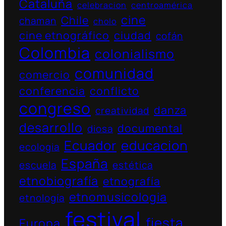
Cataluña
celebracion
centroamérica
cine
Chile
chaman
cholo
cine etnográfico
ciudad
cofán
Colombia
colonialismo
comunidad
comercio
conferencia
conflicto
congreso
danza
creatividad
desarrollo
documental
diosa
Ecuador
educacion
ecologia
España
escuela
estética
etnobiografía
etnografía
etnomusicologia
etnología
festival
fiesta
Europa