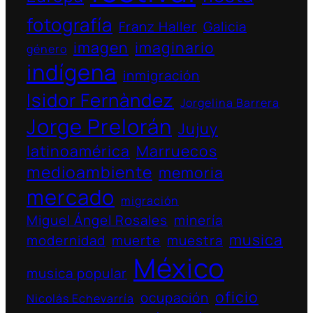
fotografía
Franz Haller
Galicia
imagen
imaginario
género
indígena
inmigración
Isidor Fernàndez
Jorgelina Barrera
Jorge Prelorán
Jujuy
latinoamérica
Marruecos
medioambiente
memoria
mercado
migración
Miguel Ángel Rosales
minería
musica
modernidad
muerte
muestra
México
musica popular
oficio
ocupación
Nicolás Echevarría