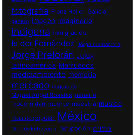
fotografía
Franz Haller
Galicia
imagen
imaginario
género
indígena
inmigración
Isidor Fernàndez
Jorgelina Barrera
Jorge Prelorán
Jujuy
latinoamérica
Marruecos
medioambiente
memoria
mercado
migración
Miguel Ángel Rosales
minería
musica
modernidad
muerte
muestra
México
musica popular
oficio
ocupación
Nicolás Echevarría