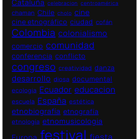
Cataluña
celebracion
centroamérica
cine
Chile
chaman
cholo
cine etnográfico
ciudad
cofán
Colombia
colonialismo
comunidad
comercio
conferencia
conflicto
congreso
danza
creatividad
desarrollo
documental
diosa
Ecuador
educacion
ecologia
España
escuela
estética
etnobiografía
etnografía
etnomusicologia
etnología
festival
fiesta
Europa