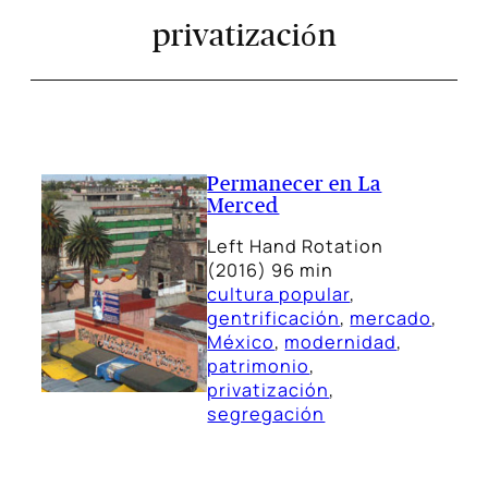
privatización
Permanecer en La
Merced
Left Hand Rotation
(2016) 96 min
cultura popular
, 
gentrificación
, 
mercado
, 
México
, 
modernidad
, 
patrimonio
, 
privatización
, 
segregación