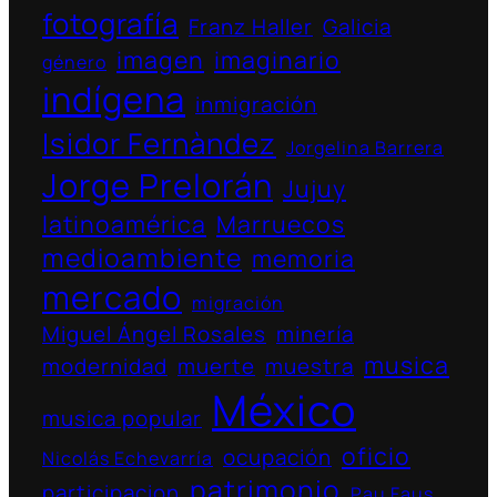
fotografía
Franz Haller
Galicia
imagen
imaginario
género
indígena
inmigración
Isidor Fernàndez
Jorgelina Barrera
Jorge Prelorán
Jujuy
latinoamérica
Marruecos
medioambiente
memoria
mercado
migración
Miguel Ángel Rosales
minería
musica
modernidad
muerte
muestra
México
musica popular
oficio
ocupación
Nicolás Echevarría
patrimonio
participacion
Pau Faus