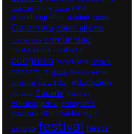
cine
Chile
chaman
cholo
cine etnográfico
ciudad
cofán
Colombia
colonialismo
comunidad
comercio
conferencia
conflicto
congreso
danza
creatividad
desarrollo
documental
diosa
Ecuador
educacion
ecologia
España
escuela
estética
etnobiografía
etnografía
etnomusicologia
etnología
festival
fiesta
Europa