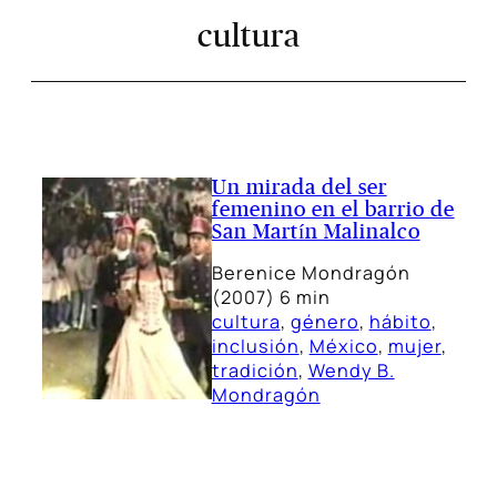
cultura
Un mirada del ser
femenino en el barrio de
San Martín Malinalco
Berenice Mondragón
(2007) 6 min
cultura
, 
género
, 
hábito
, 
inclusión
, 
México
, 
mujer
, 
tradición
, 
Wendy B.
Mondragón