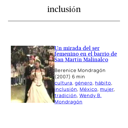
inclusión
Un mirada del ser
femenino en el barrio de
San Martín Malinalco
Berenice Mondragón
(2007) 6 min
cultura
, 
género
, 
hábito
, 
inclusión
, 
México
, 
mujer
, 
tradición
, 
Wendy B.
Mondragón