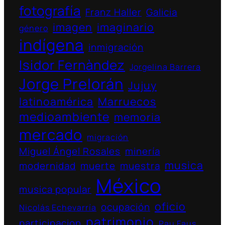
fotografía
Franz Haller
Galicia
imagen
imaginario
género
indígena
inmigración
Isidor Fernàndez
Jorgelina Barrera
Jorge Prelorán
Jujuy
latinoamérica
Marruecos
medioambiente
memoria
mercado
migración
Miguel Ángel Rosales
minería
musica
modernidad
muerte
muestra
México
musica popular
oficio
ocupación
Nicolás Echevarría
patrimonio
participacion
Pau Faus