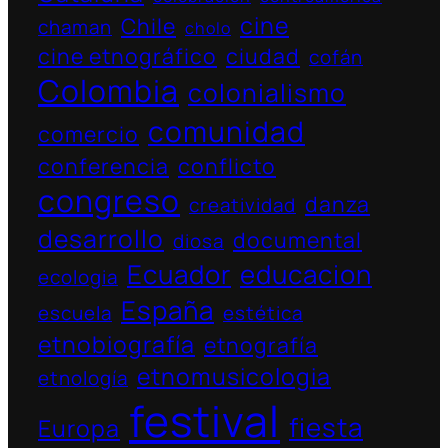
cine
Chile
chaman
cholo
cine etnográfico
ciudad
cofán
Colombia
colonialismo
comunidad
comercio
conferencia
conflicto
congreso
danza
creatividad
desarrollo
documental
diosa
Ecuador
educacion
ecologia
España
escuela
estética
etnobiografía
etnografía
etnomusicologia
etnología
festival
fiesta
Europa