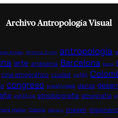
Archivo Antropología Visual
antropología
a
rés Antebi
Antonio Zirión
ina
Barcelona
arte
artesania
beca
Colom
cine etnográfico
ciudad
cofán
congreso
desarr
to
danza
creatividad
aña
etnobiografía
etnografía
estética
e
imagen
imaginari
ranz Haller
Galicia
género