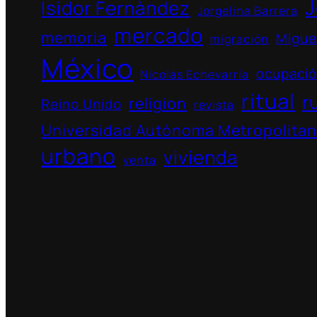
J
Isidor Fernàndez
Jorgelina Barrera
mercado
memoria
Migue
migración
México
ocupaci
Nicolás Echevarría
ritual
r
religion
Reino Unido
revista
Universidad Autónoma Metropolita
urbano
vivienda
venta