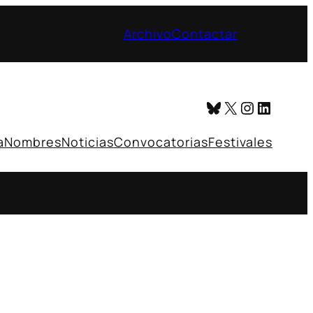
Archivo
Contactar
Bluesky
X
Instagr
Linked
a
Nombres
Noticias
Convocatorias
Festivales