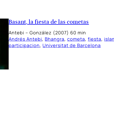
Basant, la fiesta de las cometas
Antebi – González (2007) 60 min
Andrés Antebi
, 
Bhangra
, 
cometa
, 
fiesta
, 
isla
participacion
, 
Universitat de Barcelona