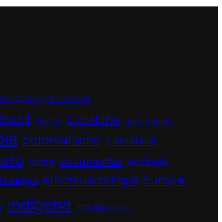
ntropología urbana
Brasil
Cataluña
Caribe
celebracion
bia
colonialismo
comercio
ollo
documental
diosa
ecologia
etnomusicologia
Europa
tnología
indígena
o
inmigración