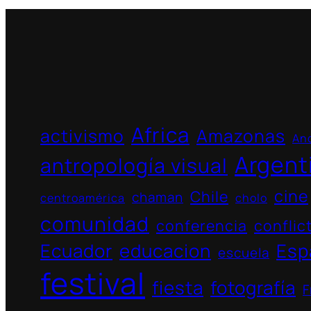
Africa
activismo
Amazonas
And
Argent
antropología visual
cine
Chile
chaman
centroamérica
cholo
comunidad
conferencia
conflic
Ecuador
educacion
Esp
escuela
festival
fiesta
fotografía
F