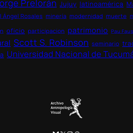
orge Prelorán
Jujuy
latinoamérica
M
l Ángel Rosales
minería
modernidad
muerte
patrimonio
oficio
ón
participacion
Pau Fau
Scott S. Robinson
ural
tra
seminario
Universidad Nacional de Tucum
na