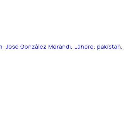
m
, 
José González Morandi
, 
Lahore
, 
pakistan
, 