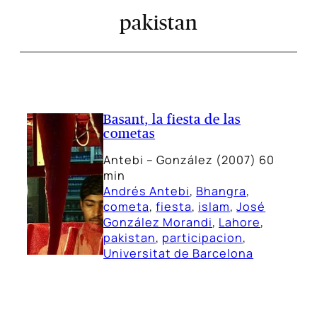
pakistan
Basant, la fiesta de las
cometas
Antebi – González (2007) 60
min
Andrés Antebi
, 
Bhangra
, 
cometa
, 
fiesta
, 
islam
, 
José
González Morandi
, 
Lahore
, 
pakistan
, 
participacion
, 
Universitat de Barcelona