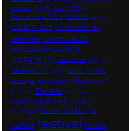
cine
Chile
chaman
cholo
cine etnográfico
ciudad
cofán
Colombia
colonialismo
comunidad
comercio
conferencia
conflicto
congreso
danza
creatividad
desarrollo
documental
diosa
Ecuador
educacion
ecologia
España
escuela
estética
etnobiografía
etnografía
etnomusicologia
etnología
festival
fiesta
Europa