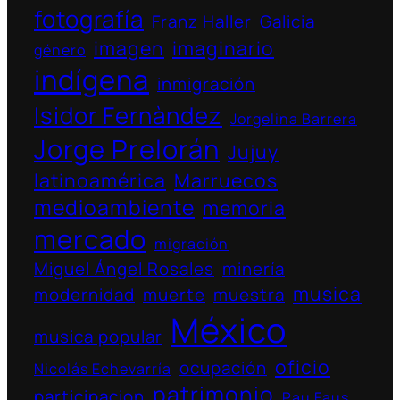
fotografía
Franz Haller
Galicia
imagen
imaginario
género
indígena
inmigración
Isidor Fernàndez
Jorgelina Barrera
Jorge Prelorán
Jujuy
latinoamérica
Marruecos
medioambiente
memoria
mercado
migración
Miguel Ángel Rosales
minería
musica
modernidad
muerte
muestra
México
musica popular
oficio
ocupación
Nicolás Echevarría
patrimonio
participacion
Pau Faus