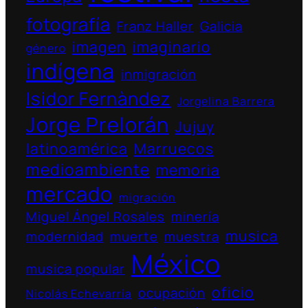
fotografía
Franz Haller
Galicia
imagen
imaginario
género
indígena
inmigración
Isidor Fernàndez
Jorgelina Barrera
Jorge Prelorán
Jujuy
latinoamérica
Marruecos
medioambiente
memoria
mercado
migración
Miguel Ángel Rosales
minería
musica
modernidad
muerte
muestra
México
musica popular
oficio
ocupación
Nicolás Echevarría