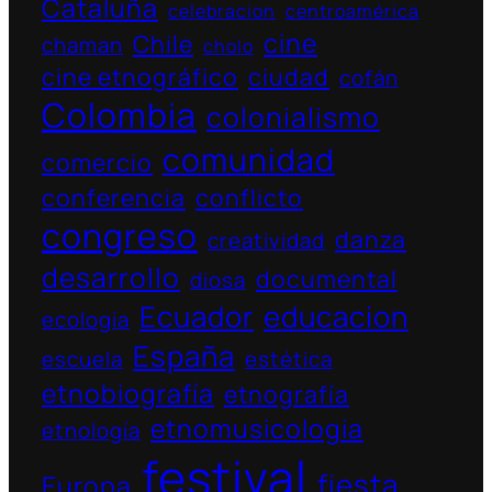
Cataluña
celebracion
centroamérica
cine
Chile
chaman
cholo
cine etnográfico
ciudad
cofán
Colombia
colonialismo
comunidad
comercio
conferencia
conflicto
congreso
danza
creatividad
desarrollo
documental
diosa
Ecuador
educacion
ecologia
España
escuela
estética
etnobiografía
etnografía
etnomusicologia
etnología
festival
fiesta
Europa