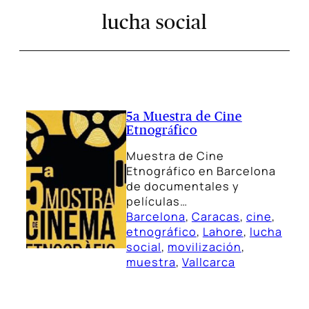
lucha social
5a Muestra de Cine
Etnográfico
Muestra de Cine
Etnográfico en Barcelona
de documentales y
películas…
Barcelona
, 
Caracas
, 
cine
, 
etnográfico
, 
Lahore
, 
lucha
social
, 
movilización
, 
muestra
, 
Vallcarca